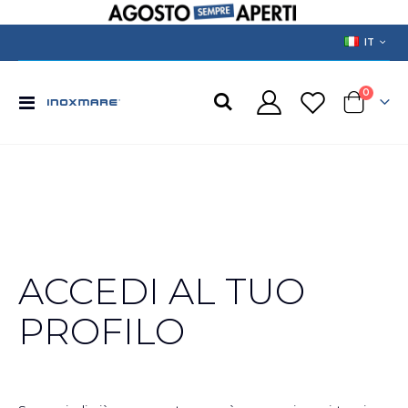
LANGUAGE
IT
prodotti
0
Toggle
Cart
Nav
ACCEDI AL TUO
PROFILO