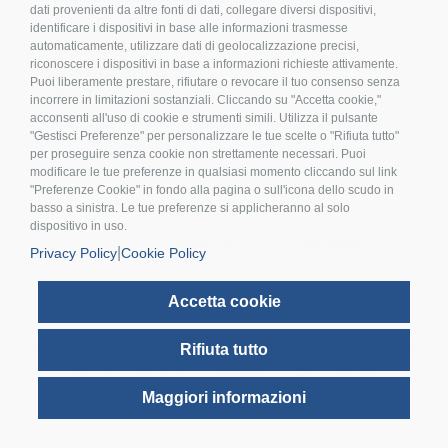
dati provenienti da altre fonti di dati, collegare diversi dispositivi,
>
Privacy policy
identificare i dispositivi in base alle informazioni trasmesse
>
Cookies
automaticamente, utilizzare dati di geolocalizzazione precisi,
riconoscere i dispositivi in base a informazioni richieste attivamente.
>
Compliance
Puoi liberamente prestare, rifiutare o revocare il tuo consenso senza
>
FAQ
incorrere in limitazioni sostanziali. Cliccando su "Accetta cookie,"
>
Etichettatura Ambientale
acconsenti all'uso di cookie e strumenti simili. Utilizza il pulsante
"Gestisci Preferenze" per personalizzare le tue scelte o "Rifiuta tutto"
per proseguire senza cookie non strettamente necessari. Puoi
modificare le tue preferenze in qualsiasi momento cliccando sul link
"Preferenze Cookie" in fondo alla pagina o sull'icona dello scudo in
basso a sinistra. Le tue preferenze si applicheranno al solo
dispositivo in uso.
Inox Mare S.r.l. | P.Iva IT 03155230406 | Cod. fiscale 02980000232 | Cod.
|
Privacy Policy
Cookie Policy
univoco A4707H7 | Pec inoxmare@postecert.it | Reg. Imprese
02980000232 | Cap.soc. 26.000,00 i.v. | Socio Unico | R.E.A n. 277754
Accetta cookie
Rifiuta tutto
© Inox Mare Srl 2025. All Rights Reserved | Copyright Whitech Srl |
Maggiori informazioni
Credits - Icons by Icons8