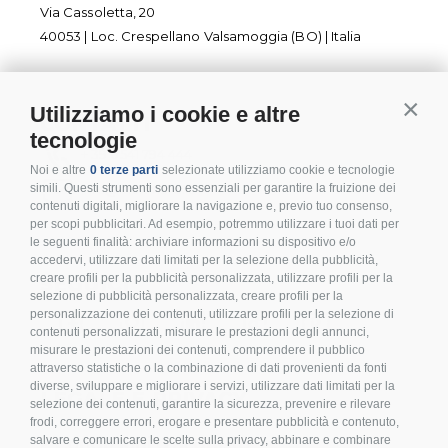
Via Cassoletta, 20
40053 | Loc. Crespellano Valsamoggia (BO) | Italia
Utilizziamo i cookie e altre
Contin
CONTATTI
tecnologie
+ 39 0541 794 444
Noi e altre
0 terze parti
selezionate utilizziamo cookie e tecnologie
info@inoxmare.it
simili. Questi strumenti sono essenziali per garantire la fruizione dei
contenuti digitali, migliorare la navigazione e, previo tuo consenso,
per scopi pubblicitari. Ad esempio, potremmo utilizzare i tuoi dati per
le seguenti finalità: archiviare informazioni su dispositivo e/o
accedervi, utilizzare dati limitati per la selezione della pubblicità,
creare profili per la pubblicità personalizzata, utilizzare profili per la
SEGUICI
selezione di pubblicità personalizzata, creare profili per la
personalizzazione dei contenuti, utilizzare profili per la selezione di
contenuti personalizzati, misurare le prestazioni degli annunci,
misurare le prestazioni dei contenuti, comprendere il pubblico
attraverso statistiche o la combinazione di dati provenienti da fonti
diverse, sviluppare e migliorare i servizi, utilizzare dati limitati per la
LEGALE E PRIVACY
selezione dei contenuti, garantire la sicurezza, prevenire e rilevare
frodi, correggere errori, erogare e presentare pubblicità e contenuto,
>
Condizioni d’acquisto
salvare e comunicare le scelte sulla privacy, abbinare e combinare