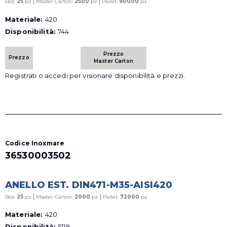
|
|
Box:
25
pz
Master Carton:
2500
pz
Pallet:
90000
pz
Materiale:
420
Disponibilità:
744
Prezzo
Prezzo
Master Carton
Registrati o accedi per visionare disponibilità e prezzi.
Codice Inoxmare
36530003502
ANELLO EST. DIN471-M35-AISI420
|
|
Box:
25
pz
Master Carton:
2000
pz
Pallet:
72000
pz
Materiale:
420
Disponibilità:
5119