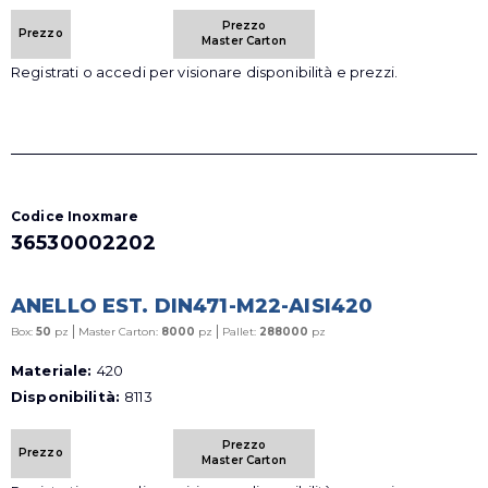
Prezzo
Prezzo
Master Carton
Registrati o accedi per visionare disponibilità e prezzi.
Codice Inoxmare
36530002202
ANELLO EST. DIN471-M22-AISI420
|
|
Box:
50
pz
Master Carton:
8000
pz
Pallet:
288000
pz
Materiale:
420
Disponibilità:
8113
Prezzo
Prezzo
Master Carton