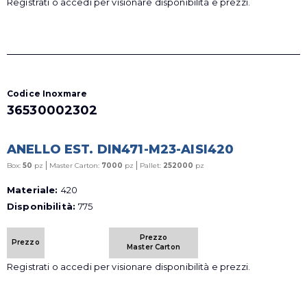
Registrati o accedi per visionare disponibilità e prezzi.
Codice Inoxmare
36530002302
ANELLO EST. DIN471-M23-AISI420
|
|
Box:
50
pz
Master Carton:
7000
pz
Pallet:
252000
pz
Materiale:
420
Disponibilità:
775
Prezzo
Prezzo
Master Carton
Registrati o accedi per visionare disponibilità e prezzi.