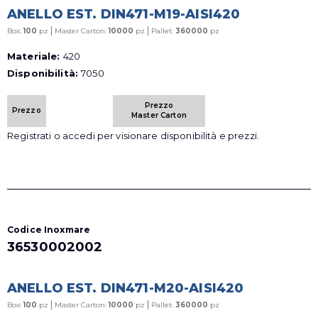
ANELLO EST. DIN471-M19-AISI420
|
|
Box:
100
pz
Master Carton:
10000
pz
Pallet:
360000
pz
Materiale:
420
Disponibilità:
7050
Prezzo
Prezzo
Master Carton
Registrati o accedi per visionare disponibilità e prezzi.
Codice Inoxmare
36530002002
ANELLO EST. DIN471-M20-AISI420
|
|
Box:
100
pz
Master Carton:
10000
pz
Pallet:
360000
pz