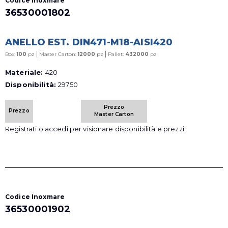
Codice Inoxmare
36530001802
ANELLO EST. DIN471-M18-AISI420
|
|
Box:
100
pz
Master Carton:
12000
pz
Pallet:
432000
pz
Materiale:
420
Disponibilità:
29750
Prezzo
Prezzo
Master Carton
Registrati o accedi per visionare disponibilità e prezzi.
Codice Inoxmare
36530001902