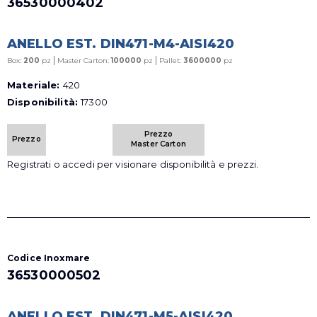
36530000402
ANELLO EST. DIN471-M4-AISI420
|
|
Box:
200
pz
Master Carton:
100000
pz
Pallet:
3600000
pz
Materiale:
420
Disponibilità:
17300
Prezzo
Prezzo
Master Carton
Registrati o accedi per visionare disponibilità e prezzi.
Codice Inoxmare
36530000502
ANELLO EST. DIN471-M5-AISI420