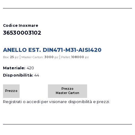
Codice Inoxmare
36530003102
ANELLO EST. DIN471-M31-AISI420
|
|
Box:
25
pz
Master Carton:
3000
pz
Pallet:
108000
pz
Materiale:
420
Disponibilità:
44
Prezzo
Prezzo
Master Carton
Registrati o accedi per visionare disponibilità e prezzi.