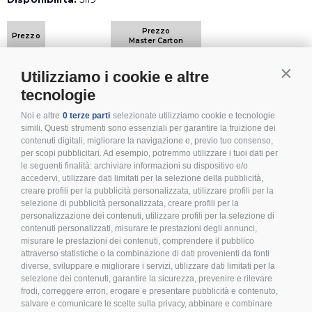
Prezzo
Prezzo
Master Carton
Registrati o accedi per visionare disponibilità e prezzi.
Utilizziamo i cookie e altre
Contin
tecnologie
Noi e altre
0 terze parti
selezionate utilizziamo cookie e tecnologie
simili. Questi strumenti sono essenziali per garantire la fruizione dei
contenuti digitali, migliorare la navigazione e, previo tuo consenso,
Codice Inoxmare
per scopi pubblicitari. Ad esempio, potremmo utilizzare i tuoi dati per
le seguenti finalità: archiviare informazioni su dispositivo e/o
36530003602
accedervi, utilizzare dati limitati per la selezione della pubblicità,
creare profili per la pubblicità personalizzata, utilizzare profili per la
selezione di pubblicità personalizzata, creare profili per la
ANELLO EST. DIN471-M36-AISI420
personalizzazione dei contenuti, utilizzare profili per la selezione di
|
|
Box:
25
pz
Master Carton:
2000
pz
Pallet:
72000
pz
contenuti personalizzati, misurare le prestazioni degli annunci,
misurare le prestazioni dei contenuti, comprendere il pubblico
Materiale:
420
attraverso statistiche o la combinazione di dati provenienti da fonti
diverse, sviluppare e migliorare i servizi, utilizzare dati limitati per la
Disponibilità:
488
selezione dei contenuti, garantire la sicurezza, prevenire e rilevare
frodi, correggere errori, erogare e presentare pubblicità e contenuto,
Prezzo
salvare e comunicare le scelte sulla privacy, abbinare e combinare
Prezzo
Master Carton