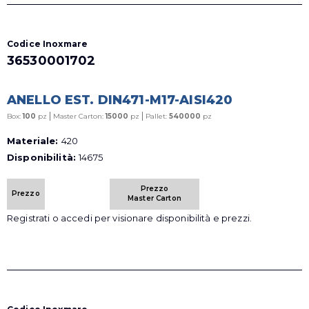
Codice Inoxmare
36530001702
ANELLO EST. DIN471-M17-AISI420
|
|
Box:
100
pz
Master Carton:
15000
pz
Pallet:
540000
pz
Materiale:
420
Disponibilità:
14675
Prezzo
Prezzo
Master Carton
Registrati o accedi per visionare disponibilità e prezzi.