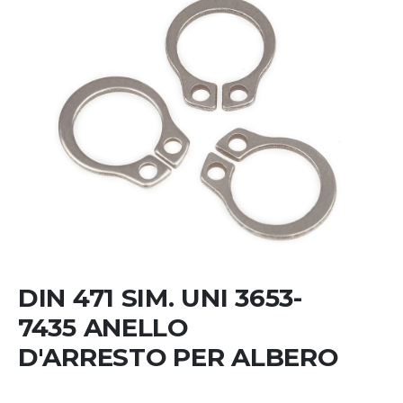
Skip
to
the
beginning
DIN 471 SIM. UNI 3653-
of
the
7435 ANELLO
images
D'ARRESTO PER ALBERO
gallery