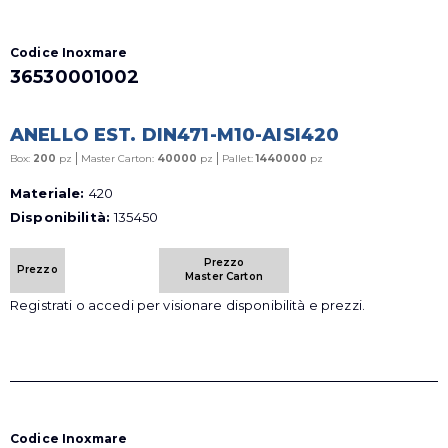
Codice Inoxmare
36530001002
ANELLO EST. DIN471-M10-AISI420
|
|
Box:
200
pz
Master Carton:
40000
pz
Pallet:
1440000
pz
Materiale:
420
Disponibilità:
135450
Prezzo
Prezzo
Master Carton
Registrati o accedi per visionare disponibilità e prezzi.
Codice Inoxmare