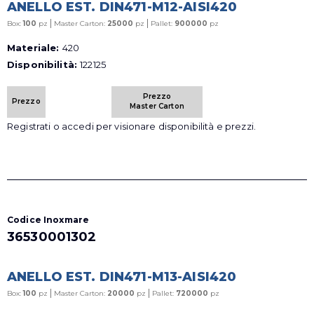
ANELLO EST. DIN471-M12-AISI420
|
|
Box:
100
pz
Master Carton:
25000
pz
Pallet:
900000
pz
Materiale:
420
Disponibilità:
122125
Prezzo
Prezzo
Master Carton
Registrati o accedi per visionare disponibilità e prezzi.
Codice Inoxmare
36530001302
ANELLO EST. DIN471-M13-AISI420
|
|
Box:
100
pz
Master Carton:
20000
pz
Pallet:
720000
pz