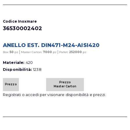
Codice Inoxmare
36530002402
ANELLO EST. DIN471-M24-AISI420
|
|
Box:
50
pz
Master Carton:
7000
pz
Pallet:
252000
pz
Materiale:
420
Disponibilità:
1238
Prezzo
Prezzo
Master Carton
Registrati o accedi per visionare disponibilità e prezzi.