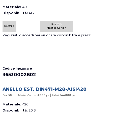
Materiale:
420
Disponibilità:
413
Prezzo
Prezzo
Master Carton
Registrati o accedi per visionare disponibilità e prezzi.
Codice Inoxmare
36530002802
ANELLO EST. DIN471-M28-AISI420
|
|
Box:
50
pz
Master Carton:
4000
pz
Pallet:
144000
pz
Materiale:
420
Disponibilità:
2613