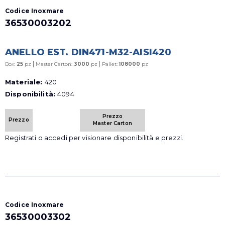
Codice Inoxmare
36530003202
ANELLO EST. DIN471-M32-AISI420
|
|
Box:
25
pz
Master Carton:
3000
pz
Pallet:
108000
pz
Materiale:
420
Disponibilità:
4094
Prezzo
Prezzo
Master Carton
Registrati o accedi per visionare disponibilità e prezzi.
Codice Inoxmare
36530003302