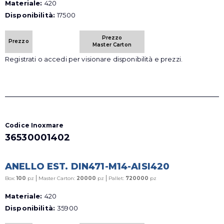
Materiale:
420
Disponibilità:
17500
Prezzo
Prezzo
Master Carton
Registrati o accedi per visionare disponibilità e prezzi.
Codice Inoxmare
36530001402
ANELLO EST. DIN471-M14-AISI420
|
|
Box:
100
pz
Master Carton:
20000
pz
Pallet:
720000
pz
Materiale:
420
Disponibilità:
35900