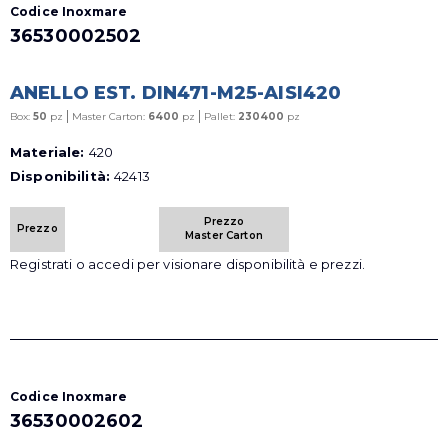
Codice Inoxmare
36530002502
ANELLO EST. DIN471-M25-AISI420
|
|
Box:
50
pz
Master Carton:
6400
pz
Pallet:
230400
pz
Materiale:
420
Disponibilità:
42413
Prezzo
Prezzo
Master Carton
Registrati o accedi per visionare disponibilità e prezzi.
Codice Inoxmare
36530002602