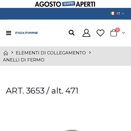
LANGUAGE
IT
prodotti
0
Toggle
Cart
Nav
ELEMENTI DI COLLEGAMENTO
ANELLI DI FERMO
Skip
ART. 3653 / alt. 471
to
the
end
of
the
images
gallery