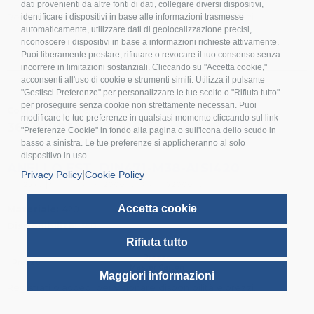
dati provenienti da altre fonti di dati, collegare diversi dispositivi,
Registrati o accedi per visionare disponibilità e prezzi.
identificare i dispositivi in base alle informazioni trasmesse
automaticamente, utilizzare dati di geolocalizzazione precisi,
riconoscere i dispositivi in base a informazioni richieste attivamente.
Puoi liberamente prestare, rifiutare o revocare il tuo consenso senza
incorrere in limitazioni sostanziali. Cliccando su "Accetta cookie,"
acconsenti all'uso di cookie e strumenti simili. Utilizza il pulsante
"Gestisci Preferenze" per personalizzare le tue scelte o "Rifiuta tutto"
per proseguire senza cookie non strettamente necessari. Puoi
Codice Inoxmare
modificare le tue preferenze in qualsiasi momento cliccando sul link
36530003802
"Preferenze Cookie" in fondo alla pagina o sull'icona dello scudo in
basso a sinistra. Le tue preferenze si applicheranno al solo
dispositivo in uso.
ANELLO EST. DIN471-M38-AISI420
|
Privacy Policy
Cookie Policy
|
|
Box:
25
pz
Master Carton:
2000
pz
Pallet:
72000
pz
Accetta cookie
Materiale:
420
Disponibilità:
650
Rifiuta tutto
Prezzo
Prezzo
Master Carton
Maggiori informazioni
Registrati o accedi per visionare disponibilità e prezzi.