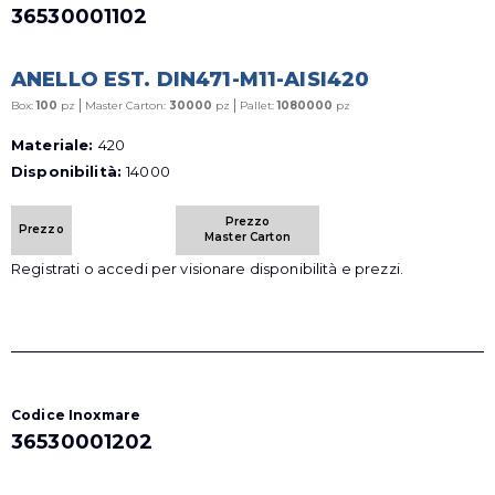
36530001102
ANELLO EST. DIN471-M11-AISI420
|
|
Box:
100
pz
Master Carton:
30000
pz
Pallet:
1080000
pz
Materiale:
420
Disponibilità:
14000
Prezzo
Prezzo
Master Carton
Registrati o accedi per visionare disponibilità e prezzi.
Codice Inoxmare
36530001202