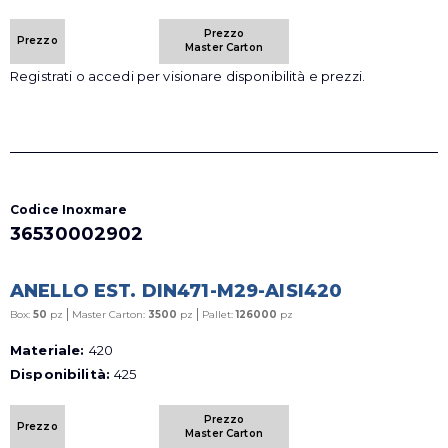
Prezzo
Prezzo
Master Carton
Registrati o accedi per visionare disponibilità e prezzi.
Codice Inoxmare
36530002902
ANELLO EST. DIN471-M29-AISI420
|
|
Box:
50
pz
Master Carton:
3500
pz
Pallet:
126000
pz
Materiale:
420
Disponibilità:
425
Prezzo
Prezzo
Master Carton