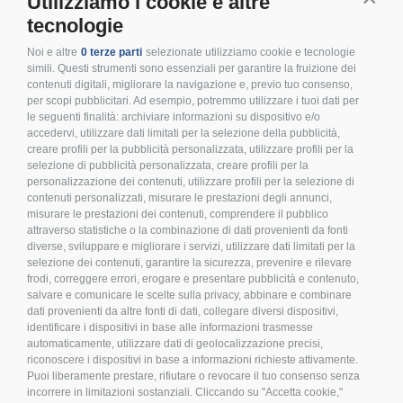
Utilizziamo i cookie e altre
CONTATTI
tecnologie
+ 39 0541 794 444
Noi e altre
0 terze parti
selezionate utilizziamo cookie e tecnologie
info@inoxmare.it
simili. Questi strumenti sono essenziali per garantire la fruizione dei
contenuti digitali, migliorare la navigazione e, previo tuo consenso,
per scopi pubblicitari. Ad esempio, potremmo utilizzare i tuoi dati per
le seguenti finalità: archiviare informazioni su dispositivo e/o
accedervi, utilizzare dati limitati per la selezione della pubblicità,
creare profili per la pubblicità personalizzata, utilizzare profili per la
SEGUICI
selezione di pubblicità personalizzata, creare profili per la
personalizzazione dei contenuti, utilizzare profili per la selezione di
contenuti personalizzati, misurare le prestazioni degli annunci,
misurare le prestazioni dei contenuti, comprendere il pubblico
attraverso statistiche o la combinazione di dati provenienti da fonti
diverse, sviluppare e migliorare i servizi, utilizzare dati limitati per la
LEGALE E PRIVACY
selezione dei contenuti, garantire la sicurezza, prevenire e rilevare
frodi, correggere errori, erogare e presentare pubblicità e contenuto,
>
Condizioni d’acquisto
salvare e comunicare le scelte sulla privacy, abbinare e combinare
dati provenienti da altre fonti di dati, collegare diversi dispositivi,
>
Privacy policy
identificare i dispositivi in base alle informazioni trasmesse
>
Cookies
automaticamente, utilizzare dati di geolocalizzazione precisi,
riconoscere i dispositivi in base a informazioni richieste attivamente.
>
Compliance
Puoi liberamente prestare, rifiutare o revocare il tuo consenso senza
>
FAQ
incorrere in limitazioni sostanziali. Cliccando su "Accetta cookie,"