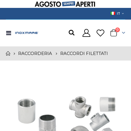
LANGUAGE
IT
prodotti
0
Toggle
Cart
Nav
RACCORDI FILETTATI
RACCORDERIA