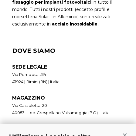
fissaggio per impianti fotovoltaic
i
in tutto il
mondo. Tutti i nostri prodotti (eccetto profili e
morsetteria Solar - in Alluminio) sono realizzati
esclusivamente in
acciaio inossidabile.
DOVE SIAMO
SEDE LEGALE
Via Pomposa, 51/i
47924 | Rimini (RN) | Italia
MAGAZZINO
Via Cassoletta, 20
40053 | Loc. Crespellano Valsamoggia (BO) | Italia
Contin