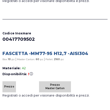
Registrati o accedi per visionare disponibilità e prezzi.
Codice Inoxmare
00417709502
FASCETTA -MM77-95 H12,7 -AISI304
|
|
Box:
10
pz
Master Carton:
60
pz
Pallet:
2160
pz
Materiale:
A2
Disponibilità:
!
Prezzo
Prezzo
Master Carton
Registrati o accedi per visionare disponibilità e prezzi.