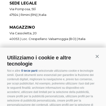
SEDE LEGALE
Via Pomposa, 51/i
47924 | Rimini (RN) | Italia
MAGAZZINO
Via Cassoletta, 20
40053 | Loc. Crespellano Valsamoggia (BO) | Italia
Utilizziamo i cookie e altre
Contin
CONTATTI
tecnologie
+ 39 0541 794 444
Noi e altre
0 terze parti
selezionate utilizziamo cookie e tecnologie
info@inoxmare.it
simili. Questi strumenti sono essenziali per garantire la fruizione dei
contenuti digitali, migliorare la navigazione e, previo tuo consenso,
per scopi pubblicitari. Ad esempio, potremmo utilizzare i tuoi dati per
le seguenti finalità: archiviare informazioni su dispositivo e/o
accedervi, utilizzare dati limitati per la selezione della pubblicità,
creare profili per la pubblicità personalizzata, utilizzare profili per la
SEGUICI
selezione di pubblicità personalizzata, creare profili per la
personalizzazione dei contenuti, utilizzare profili per la selezione di