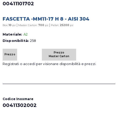
00411101702
FASCETTA -MM11-17 H 8 - AISI 304
|
|
Box:
10
pz
Master Carton:
700
pz
Pallet:
25200
pz
Materiale:
A2
Disponibilità:
258
Prezzo
Prezzo
Master Carton
Registrati o accedi per visionare disponibilità e prezzi.
Codice Inoxmare
00411302002