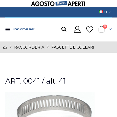
LANGUAGE
IT
prodotti
0
Toggle
Cart
Nav
RACCORDERIA
FASCETTE E COLLARI
Skip
to
ART. 0041 / alt. 41
the
end
of
the
images
gallery