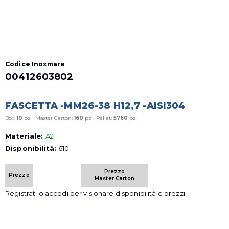
Codice Inoxmare
00412603802
FASCETTA -MM26-38 H12,7 -AISI304
|
|
Box:
10
pz
Master Carton:
160
pz
Pallet:
5760
pz
Materiale:
A2
Disponibilità:
610
Prezzo
Prezzo
Master Carton
Registrati o accedi per visionare disponibilità e prezzi.