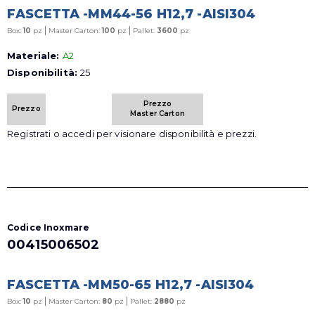
FASCETTA -MM44-56 H12,7 -AISI304
|
|
Box:
10
pz
Master Carton:
100
pz
Pallet:
3600
pz
Materiale:
A2
Disponibilità:
25
Prezzo
Prezzo
Master Carton
Registrati o accedi per visionare disponibilità e prezzi.
Codice Inoxmare
00415006502
FASCETTA -MM50-65 H12,7 -AISI304
|
|
Box:
10
pz
Master Carton:
80
pz
Pallet:
2880
pz