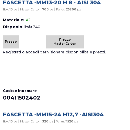
FASCETTA -MM13-20 H 8 - AISI 304
|
|
Box:
10
pz
Master Carton:
700
pz
Pallet:
25200
pz
Materiale:
A2
Disponibilità:
340
Prezzo
Prezzo
Master Carton
Registrati o accedi per visionare disponibilità e prezzi.
Codice Inoxmare
00411502402
FASCETTA -MM15-24 H12,7 -AISI304
|
|
Box:
10
pz
Master Carton:
320
pz
Pallet:
11520
pz