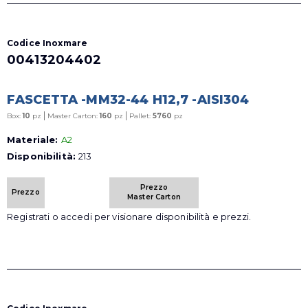
Codice Inoxmare
00413204402
FASCETTA -MM32-44 H12,7 -AISI304
|
|
Box:
10
pz
Master Carton:
160
pz
Pallet:
5760
pz
Materiale:
A2
Disponibilità:
213
Prezzo
Prezzo
Master Carton
Registrati o accedi per visionare disponibilità e prezzi.