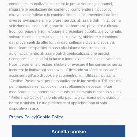
contenuti personalizzati, misurare le prestazioni degli annunci,
misurare le prestazioni dei contenuti, comprendere il pubblico
attraverso statistiche o la combinazione di dati provenienti da fonti
diverse, sviluppare e migliorare i servizi, utilizzare dati limitati per la
LEGALE E PRIVACY
selezione dei contenuti, garantire la sicurezza, prevenire e rilevare
frodi, correggere errori, erogare e presentare pubblicità e contenuto,
>
Condizioni d’acquisto
salvare e comunicare le scelte sulla privacy, abbinare e combinare
dati provenienti da altre fonti di dati, collegare diversi dispositivi,
>
Privacy policy
identificare i dispositivi in base alle informazioni trasmesse
>
Cookies
automaticamente, utilizzare dati di geolocalizzazione precisi,
riconoscere i dispositivi in base a informazioni richieste attivamente.
>
Compliance
Puoi liberamente prestare, rifiutare o revocare il tuo consenso senza
>
FAQ
incorrere in limitazioni sostanziali. Cliccando su "Accetta cookie,"
>
Etichettatura Ambientale
acconsenti all'uso di cookie e strumenti simili. Utilizza il pulsante
"Gestisci Preferenze" per personalizzare le tue scelte o "Rifiuta tutto"
per proseguire senza cookie non strettamente necessari. Puoi
modificare le tue preferenze in qualsiasi momento cliccando sul link
"Preferenze Cookie" in fondo alla pagina o sull'icona dello scudo in
basso a sinistra. Le tue preferenze si applicheranno al solo
dispositivo in uso.
Inox Mare S.r.l. | P.Iva IT 03155230406 | Cod. fiscale 02980000232 | Cod.
|
Privacy Policy
Cookie Policy
univoco A4707H7 | Pec inoxmare@postecert.it | Reg. Imprese
02980000232 | Cap.soc. 26.000,00 i.v. | Socio Unico | R.E.A n. 277754
Accetta cookie