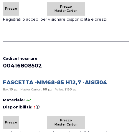
Prezzo
Prezzo
Master Carton
Registrati o accedi per visionare disponibilità e prezzi.
Codice Inoxmare
00416808502
FASCETTA -MM68-85 H12,7 -AISI304
|
|
Box:
10
pz
Master Carton:
60
pz
Pallet:
2160
pz
Materiale:
A2
Disponibilità:
!
Prezzo
Prezzo
Master Carton