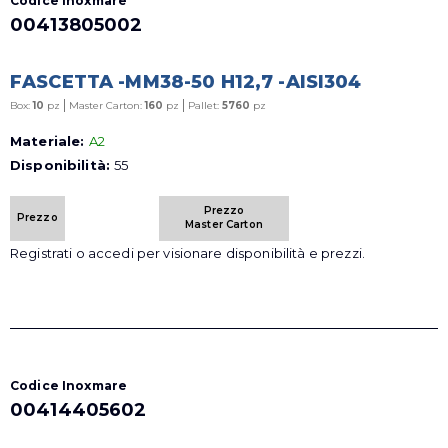
Codice Inoxmare
00413805002
FASCETTA -MM38-50 H12,7 -AISI304
|
|
Box:
10
pz
Master Carton:
160
pz
Pallet:
5760
pz
Materiale:
A2
Disponibilità:
55
Prezzo
Prezzo
Master Carton
Registrati o accedi per visionare disponibilità e prezzi.
Codice Inoxmare
00414405602