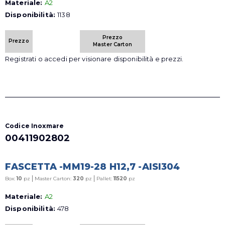
Materiale:
A2
Disponibilità:
1138
Prezzo
Prezzo
Master Carton
Registrati o accedi per visionare disponibilità e prezzi.
Codice Inoxmare
00411902802
FASCETTA -MM19-28 H12,7 -AISI304
|
|
Box:
10
pz
Master Carton:
320
pz
Pallet:
11520
pz
Materiale:
A2
Disponibilità:
478