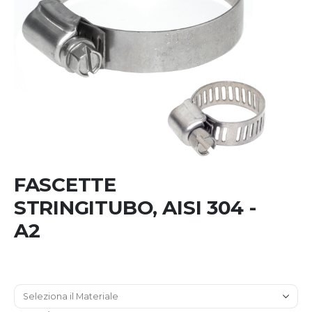
Skip
to
the
beginning
FASCETTE
of
the
STRINGITUBO, AISI 304 -
images
A2
gallery