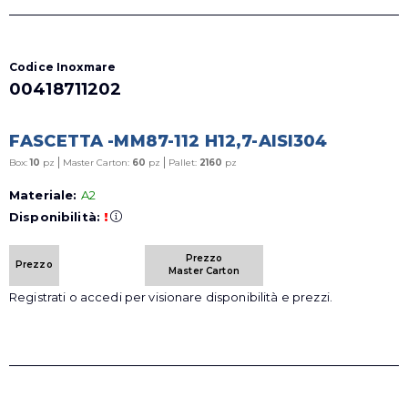
Codice Inoxmare
00418711202
FASCETTA -MM87-112 H12,7-AISI304
|
|
Box:
10
pz
Master Carton:
60
pz
Pallet:
2160
pz
Materiale:
A2
Disponibilità:
!
Prezzo
Prezzo
Master Carton
Registrati o accedi per visionare disponibilità e prezzi.