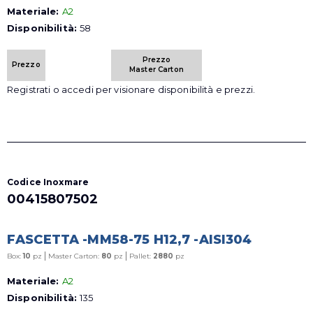
Materiale:
A2
Disponibilità:
58
Prezzo
Prezzo
Master Carton
Registrati o accedi per visionare disponibilità e prezzi.
Codice Inoxmare
00415807502
FASCETTA -MM58-75 H12,7 -AISI304
|
|
Box:
10
pz
Master Carton:
80
pz
Pallet:
2880
pz
Materiale:
A2
Disponibilità:
135