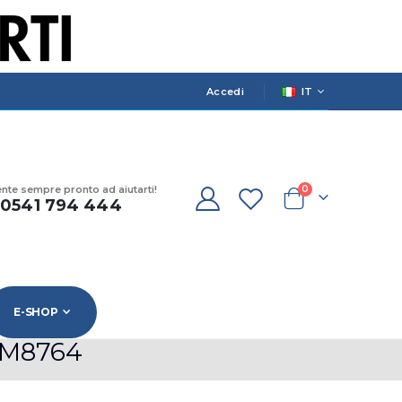
LANGUAGE
Accedi
IT
prodotti
ente sempre pronto ad aiutarti!
0
) 0541 794 444
Cart
E-SHOP
. M8764