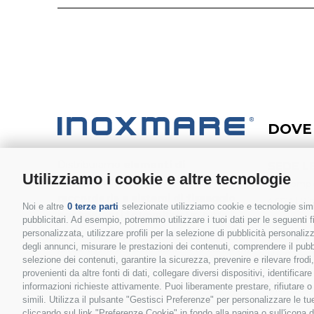
DOVE
Distribuiamo
elementi di
SEDE L
Utilizziamo i cookie e altre tecnologie
collegamento, accessori nautici,
Via Pompo
raccorderia e sistemi di fissaggio
47924 | Rim
Noi e altre
0 terze parti
selezionate utilizziamo cookie e tecnologie simil
per impianti fotovoltaic
i
in tutto il
pubblicitari. Ad esempio, potremmo utilizzare i tuoi dati per le seguenti fin
mondo. Tutti i nostri prodotti (eccetto
personalizzata, utilizzare profili per la selezione di pubblicità personaliz
MAGAZ
degli annunci, misurare le prestazioni dei contenuti, comprendere il pubbli
profili e morsetteria Solar - in Alluminio)
Via Cassol
selezione dei contenuti, garantire la sicurezza, prevenire e rilevare frod
sono realizzati esclusivamente in
40053 | L
provenienti da altre fonti di dati, collegare diversi dispositivi, identific
acciaio inossidabile.
informazioni richieste attivamente. Puoi liberamente prestare, rifiutare 
(BO) | Itali
simili. Utilizza il pulsante "Gestisci Preferenze" per personalizzare le 
cliccando sul link "Preferenze Cookie" in fondo alla pagina o sull'icona d