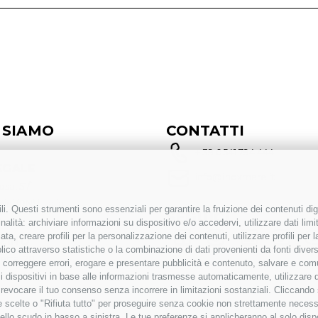
 SIAMO
CONTATTI
+ 39 0541 794 444
EGALE
info@inoxmare.it
sa, 51/i
ini (RN) | Italia
i. Questi strumenti sono essenziali per garantire la fruizione dei contenuti dig
SEGUICI
alità: archiviare informazioni su dispositivo e/o accedervi, utilizzare dati limita
zata, creare profili per la personalizzazione dei contenuti, utilizzare profili per
ZINO
co attraverso statistiche o la combinazione di dati provenienti da fonti diverse, 
etta, 20
i, correggere errori, erogare e presentare pubblicità e contenuto, salvare e co
oc. Crespellano Valsamoggia
are i dispositivi in base alle informazioni trasmesse automaticamente, utilizzare 
o revocare il tuo consenso senza incorrere in limitazioni sostanziali. Cliccando
a
tue scelte o "Rifiuta tutto" per proseguire senza cookie non strettamente neces
ello scudo in basso a sinistra. Le tue preferenze si applicheranno al solo disp