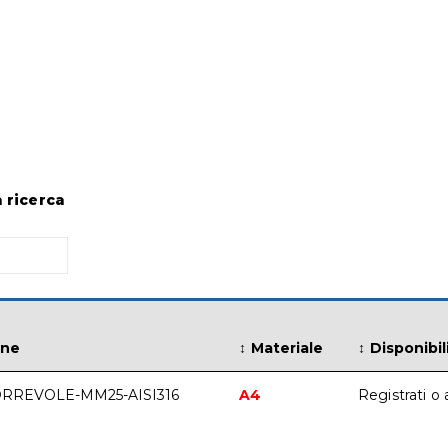
a ricerca
one
Materiale
Disponibil
ORREVOLE-MM25-AISI316
A4
Registrati o 