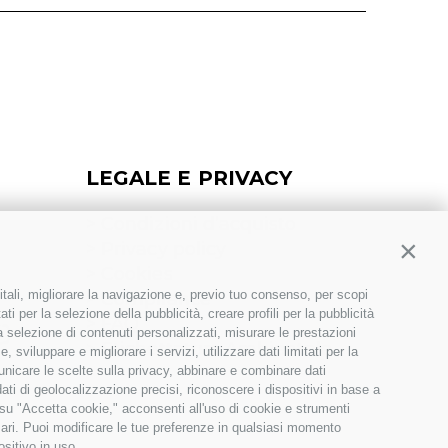
LEGALE E PRIVACY
>
Condizioni d’acquisto
>
Privacy policy
Contin
>
Cookies
itali, migliorare la navigazione e, previo tuo consenso, per scopi
>
Compliance
ti per la selezione della pubblicità, creare profili per la pubblicità
>
FAQ
 la selezione di contenuti personalizzati, misurare le prestazioni
>
Etichettatura Ambientale
sviluppare e migliorare i servizi, utilizzare dati limitati per la
municare le scelte sulla privacy, abbinare e combinare dati
dati di geolocalizzazione precisi, riconoscere i dispositivi in base a
 su "Accetta cookie," acconsenti all'uso di cookie e strumenti
sari. Puoi modificare le tue preferenze in qualsiasi momento
ositivo in uso.