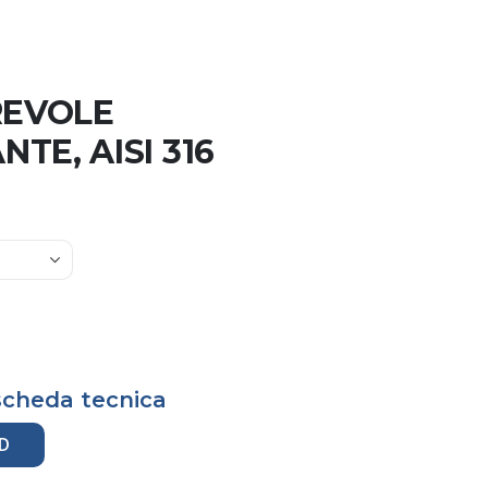
REVOLE
TE, AISI 316
 scheda tecnica
D