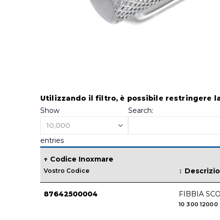
Skip
to
Utilizzando il filtro, è possibile restringere l
the
Show
Search:
beginning
of
entries
the
images
Codice Inoxmare
gallery
Descrizi
Vostro Codice
87642500004
FIBBIA SC
10
300
12000