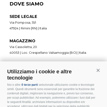
DOVE SIAMO
SEDE LEGALE
Via Pomposa, 51/i
47924 | Rimini (RN) | Italia
MAGAZZINO
Via Cassoletta, 20
40053 | Loc. Crespellano Valsamoggia (BO) | Italia
Utilizziamo i cookie e altre
Contin
CONTATTI
tecnologie
+ 39 0541 794 444
Noi e altre
0 terze parti
selezionate utilizziamo cookie e tecnologie
info@inoxmare.it
simili. Questi strumenti sono essenziali per garantire la fruizione dei
contenuti digitali, migliorare la navigazione e, previo tuo consenso,
per scopi pubblicitari. Ad esempio, potremmo utilizzare i tuoi dati per
le seguenti finalità: archiviare informazioni su dispositivo e/o
accedervi, utilizzare dati limitati per la selezione della pubblicità,