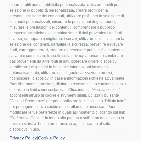
SEGUICI
creare profili per la pubblicità personalizzata, utilizzare profili per la
selezione di pubblicità personalizzata, creare profili per la
personalizzazione dei contenuti, utilizzare profili per la selezione di
contenuti personalizzati, misurare le prestazioni degli annunci,
misurare le prestazioni dei contenuti, comprendere il pubblico
attraverso statistiche o la combinazione di dati provenienti da fonti
diverse, sviluppare e migliorare i servizi, utilizzare dati limitati per la
LEGALE E PRIVACY
selezione dei contenuti, garantire la sicurezza, prevenire e rilevare
frodi, correggere errori, erogare e presentare pubblicità e contenuto,
>
Condizioni d’acquisto
salvare e comunicare le scelte sulla privacy, abbinare e combinare
dati provenienti da altre fonti di dati, collegare diversi dispositivi,
>
Privacy policy
identificare i dispositivi in base alle informazioni trasmesse
>
Cookies
automaticamente, utilizzare dati di geolocalizzazione precisi,
riconoscere i dispositivi in base a informazioni richieste attivamente.
>
Compliance
Puoi liberamente prestare, rifiutare o revocare il tuo consenso senza
>
FAQ
incorrere in limitazioni sostanziali. Cliccando su "Accetta cookie,"
>
Etichettatura Ambientale
acconsenti all'uso di cookie e strumenti simili. Utilizza il pulsante
"Gestisci Preferenze" per personalizzare le tue scelte o "Rifiuta tutto"
per proseguire senza cookie non strettamente necessari. Puoi
modificare le tue preferenze in qualsiasi momento cliccando sul link
"Preferenze Cookie" in fondo alla pagina o sull'icona dello scudo in
basso a sinistra. Le tue preferenze si applicheranno al solo
dispositivo in uso.
Inox Mare S.r.l. | P.Iva IT 03155230406 | Cod. fiscale 02980000232 | Cod.
|
Privacy Policy
Cookie Policy