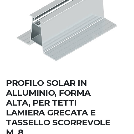
Skip
to
the
beginning
PROFILO SOLAR IN
of
the
ALLUMINIO, FORMA
images
ALTA, PER TETTI
gallery
LAMIERA GRECATA E
TASSELLO SCORREVOLE
M. 8