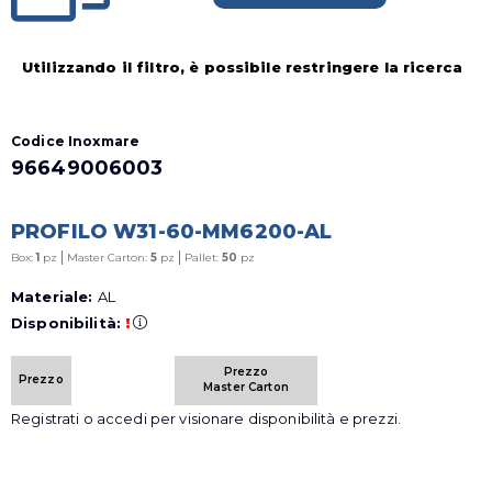
Utilizzando il filtro, è possibile restringere la ricerca
Codice Inoxmare
96649006003
PROFILO W31-60-MM6200-AL
|
|
Box:
1
pz
Master Carton:
5
pz
Pallet:
50
pz
Materiale:
AL
Disponibilità:
!
Prezzo
Prezzo
Master Carton
Registrati o accedi per visionare disponibilità e prezzi.