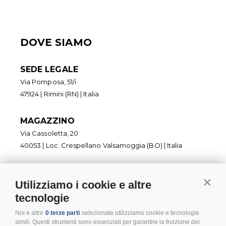
DOVE SIAMO
SEDE LEGALE
Via Pomposa, 51/i
47924 | Rimini (RN) | Italia
MAGAZZINO
Via Cassoletta, 20
40053 | Loc. Crespellano Valsamoggia (BO) | Italia
Utilizziamo i cookie e altre
Contin
CONTATTI
tecnologie
+ 39 0541 794 444
Noi e altre
0 terze parti
selezionate utilizziamo cookie e tecnologie
info@inoxmare.it
simili. Questi strumenti sono essenziali per garantire la fruizione dei