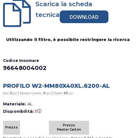
Scarica la scheda
tecnica
DOWNLOAD
Utilizzando il filtro, è possibile restringere la ricerca
Codice Inoxmare
96648004002
PROFILO W2-MM80X40XL.6200-AL
|
|
Box:
5
pz
Master Carton:
0
pz
Pallet:
50
pz
Materiale:
AL
Disponibilità:
!
Prezzo
Prezzo
Master Carton