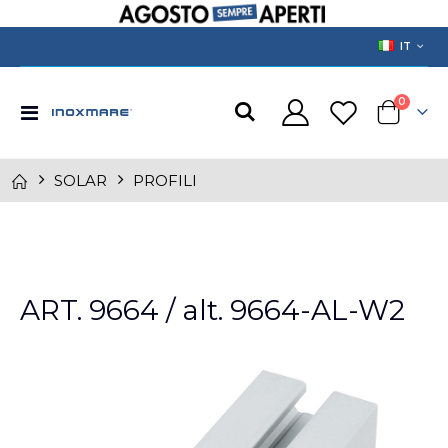
LANGUAGE
IT
prodotti
0
Toggle
Cart
Nav
SOLAR
PROFILI
Skip
to
ART. 9664 / alt. 9664-AL-W2
the
end
of
the
images
gallery