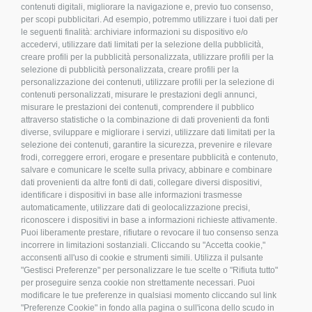
contenuti digitali, migliorare la navigazione e, previo tuo consenso,
per scopi pubblicitari. Ad esempio, potremmo utilizzare i tuoi dati per
le seguenti finalità: archiviare informazioni su dispositivo e/o
accedervi, utilizzare dati limitati per la selezione della pubblicità,
creare profili per la pubblicità personalizzata, utilizzare profili per la
SEGUICI
selezione di pubblicità personalizzata, creare profili per la
personalizzazione dei contenuti, utilizzare profili per la selezione di
contenuti personalizzati, misurare le prestazioni degli annunci,
misurare le prestazioni dei contenuti, comprendere il pubblico
attraverso statistiche o la combinazione di dati provenienti da fonti
diverse, sviluppare e migliorare i servizi, utilizzare dati limitati per la
LEGALE E PRIVACY
selezione dei contenuti, garantire la sicurezza, prevenire e rilevare
frodi, correggere errori, erogare e presentare pubblicità e contenuto,
>
Condizioni d’acquisto
salvare e comunicare le scelte sulla privacy, abbinare e combinare
dati provenienti da altre fonti di dati, collegare diversi dispositivi,
>
Privacy policy
identificare i dispositivi in base alle informazioni trasmesse
>
Cookies
automaticamente, utilizzare dati di geolocalizzazione precisi,
riconoscere i dispositivi in base a informazioni richieste attivamente.
>
Compliance
Puoi liberamente prestare, rifiutare o revocare il tuo consenso senza
>
FAQ
incorrere in limitazioni sostanziali. Cliccando su "Accetta cookie,"
>
Etichettatura Ambientale
acconsenti all'uso di cookie e strumenti simili. Utilizza il pulsante
"Gestisci Preferenze" per personalizzare le tue scelte o "Rifiuta tutto"
per proseguire senza cookie non strettamente necessari. Puoi
modificare le tue preferenze in qualsiasi momento cliccando sul link
"Preferenze Cookie" in fondo alla pagina o sull'icona dello scudo in