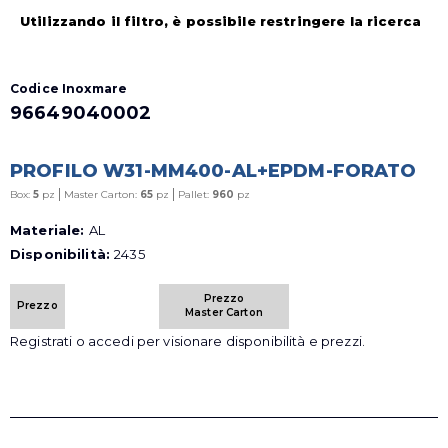
Utilizzando il filtro, è possibile restringere la ricerca
Codice Inoxmare
96649040002
PROFILO W31-MM400-AL+EPDM-FORATO
|
|
Box:
5
pz
Master Carton:
65
pz
Pallet:
960
pz
Materiale:
AL
Disponibilità:
2435
Prezzo
Prezzo
Master Carton
Registrati o accedi per visionare disponibilità e prezzi.