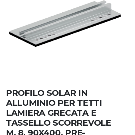
Skip
to
the
beginning
PROFILO SOLAR IN
of
the
ALLUMINIO PER TETTI
images
LAMIERA GRECATA E
gallery
TASSELLO SCORREVOLE
M. 8. 90X400, PRE-