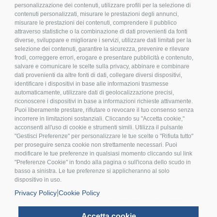
personalizzazione dei contenuti, utilizzare profili per la selezione di
contenuti personalizzati, misurare le prestazioni degli annunci,
misurare le prestazioni dei contenuti, comprendere il pubblico
attraverso statistiche o la combinazione di dati provenienti da fonti
diverse, sviluppare e migliorare i servizi, utilizzare dati limitati per la
LEGALE E PRIVACY
selezione dei contenuti, garantire la sicurezza, prevenire e rilevare
frodi, correggere errori, erogare e presentare pubblicità e contenuto,
>
Condizioni d’acquisto
salvare e comunicare le scelte sulla privacy, abbinare e combinare
dati provenienti da altre fonti di dati, collegare diversi dispositivi,
>
Privacy policy
identificare i dispositivi in base alle informazioni trasmesse
>
Cookies
automaticamente, utilizzare dati di geolocalizzazione precisi,
riconoscere i dispositivi in base a informazioni richieste attivamente.
>
Compliance
Puoi liberamente prestare, rifiutare o revocare il tuo consenso senza
>
FAQ
incorrere in limitazioni sostanziali. Cliccando su "Accetta cookie,"
>
Etichettatura Ambientale
acconsenti all'uso di cookie e strumenti simili. Utilizza il pulsante
"Gestisci Preferenze" per personalizzare le tue scelte o "Rifiuta tutto"
per proseguire senza cookie non strettamente necessari. Puoi
modificare le tue preferenze in qualsiasi momento cliccando sul link
"Preferenze Cookie" in fondo alla pagina o sull'icona dello scudo in
basso a sinistra. Le tue preferenze si applicheranno al solo
dispositivo in uso.
Inox Mare S.r.l. | P.Iva IT 03155230406 | Cod. fiscale 02980000232 | Cod.
|
Privacy Policy
Cookie Policy
univoco A4707H7 | Pec inoxmare@postecert.it | Reg. Imprese
02980000232 | Cap.soc. 26.000,00 i.v. | Socio Unico | R.E.A n. 277754
Accetta cookie