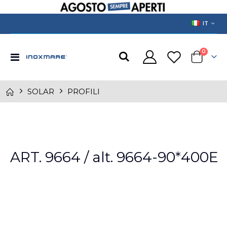
LANGUAGE
IT
prodotti
0
Toggle
Cart
Nav
SOLAR
PROFILI
Skip
to
ART. 9664 / alt. 9664-90*400E
the
end
of
the
images
gallery