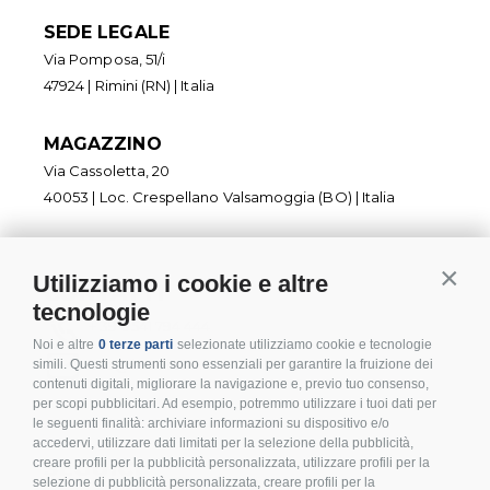
SEDE LEGALE
Via Pomposa, 51/i
47924 | Rimini (RN) | Italia
MAGAZZINO
Via Cassoletta, 20
40053 | Loc. Crespellano Valsamoggia (BO) | Italia
Utilizziamo i cookie e altre
Contin
CONTATTI
tecnologie
+ 39 0541 794 444
Noi e altre
0 terze parti
selezionate utilizziamo cookie e tecnologie
info@inoxmare.it
simili. Questi strumenti sono essenziali per garantire la fruizione dei
contenuti digitali, migliorare la navigazione e, previo tuo consenso,
per scopi pubblicitari. Ad esempio, potremmo utilizzare i tuoi dati per
le seguenti finalità: archiviare informazioni su dispositivo e/o
accedervi, utilizzare dati limitati per la selezione della pubblicità,
creare profili per la pubblicità personalizzata, utilizzare profili per la
SEGUICI
selezione di pubblicità personalizzata, creare profili per la