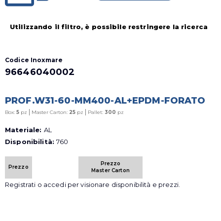
Utilizzando il filtro, è possibile restringere la ricerca
Codice Inoxmare
96646040002
PROF.W31-60-MM400-AL+EPDM-FORATO
|
|
Box:
5
pz
Master Carton:
25
pz
Pallet:
300
pz
Materiale:
AL
Disponibilità:
760
Prezzo
Prezzo
Master Carton
Registrati o accedi per visionare disponibilità e prezzi.