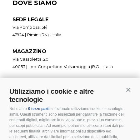
DOVE SIAMO
SEDE LEGALE
Via Pomposa, 51/i
47924 | Rimini (RN) | Italia
MAGAZZINO
Via Cassoletta, 20
40053 | Loc. Crespellano Valsamoggia (BO) | Italia
Utilizziamo i cookie e altre
Contin
CONTATTI
tecnologie
+ 39 0541 794 444
Noi e altre
0 terze parti
selezionate utilizziamo cookie e tecnologie
info@inoxmare.it
simili. Questi strumenti sono essenziali per garantire la fruizione dei
contenuti digitali, migliorare la navigazione e, previo tuo consenso,
per scopi pubblicitari. Ad esempio, potremmo utilizzare i tuoi dati per
le seguenti finalità: archiviare informazioni su dispositivo e/o
accedervi, utilizzare dati limitati per la selezione della pubblicità,