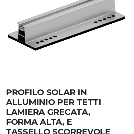
Skip
to
the
beginning
PROFILO SOLAR IN
of
the
ALLUMINIO PER TETTI
images
LAMIERA GRECATA,
gallery
FORMA ALTA, E
TASSELLO SCORREVOLE