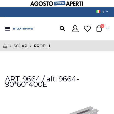
LANGUAGE
IT
prodotti
0
Toggle
Cart
Nav
SOLAR
PROFILI
Skip
to
ART. 9664 / alt. 9664-
the
90*60*400E
end
of
the
images
gallery