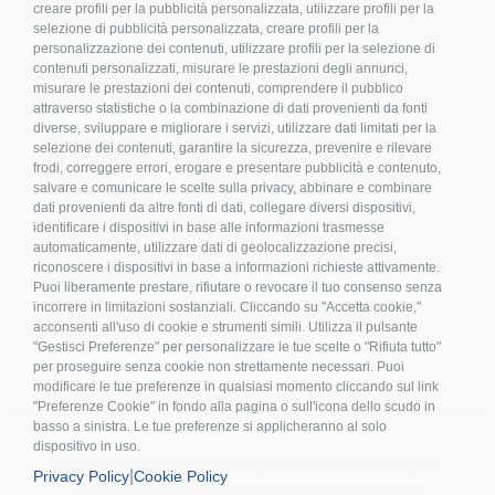
creare profili per la pubblicità personalizzata, utilizzare profili per la
SEGUICI
selezione di pubblicità personalizzata, creare profili per la
personalizzazione dei contenuti, utilizzare profili per la selezione di
contenuti personalizzati, misurare le prestazioni degli annunci,
misurare le prestazioni dei contenuti, comprendere il pubblico
attraverso statistiche o la combinazione di dati provenienti da fonti
diverse, sviluppare e migliorare i servizi, utilizzare dati limitati per la
LEGALE E PRIVACY
selezione dei contenuti, garantire la sicurezza, prevenire e rilevare
frodi, correggere errori, erogare e presentare pubblicità e contenuto,
>
Condizioni d’acquisto
salvare e comunicare le scelte sulla privacy, abbinare e combinare
dati provenienti da altre fonti di dati, collegare diversi dispositivi,
>
Privacy policy
identificare i dispositivi in base alle informazioni trasmesse
>
Cookies
automaticamente, utilizzare dati di geolocalizzazione precisi,
riconoscere i dispositivi in base a informazioni richieste attivamente.
>
Compliance
Puoi liberamente prestare, rifiutare o revocare il tuo consenso senza
>
FAQ
incorrere in limitazioni sostanziali. Cliccando su "Accetta cookie,"
>
Etichettatura Ambientale
acconsenti all'uso di cookie e strumenti simili. Utilizza il pulsante
"Gestisci Preferenze" per personalizzare le tue scelte o "Rifiuta tutto"
per proseguire senza cookie non strettamente necessari. Puoi
modificare le tue preferenze in qualsiasi momento cliccando sul link
"Preferenze Cookie" in fondo alla pagina o sull'icona dello scudo in
basso a sinistra. Le tue preferenze si applicheranno al solo
dispositivo in uso.
Inox Mare S.r.l. | P.Iva IT 03155230406 | Cod. fiscale 02980000232 | Cod.
|
Privacy Policy
Cookie Policy
univoco A4707H7 | Pec inoxmare@postecert.it | Reg. Imprese