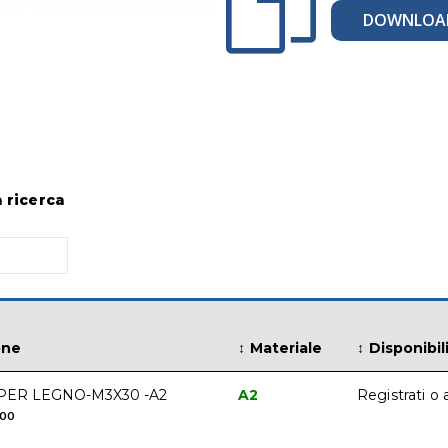
DOWNLOA
a ricerca
one
Materiale
Disponibil
PER LEGNO-M3X30 -A2
A2
Registrati o 
000