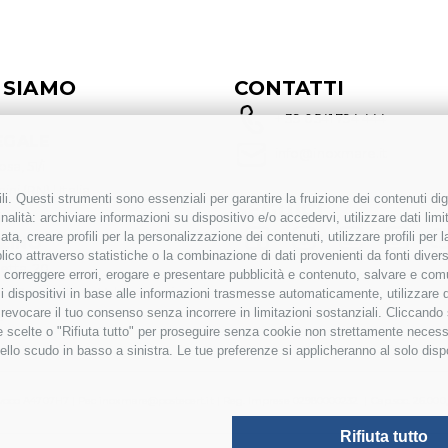
 SIAMO
CONTATTI
+ 39 0541 794 444
EGALE
info@inoxmare.it
sa, 51/i
ini (RN) | Italia
i. Questi strumenti sono essenziali per garantire la fruizione dei contenuti dig
SEGUICI
alità: archiviare informazioni su dispositivo e/o accedervi, utilizzare dati limita
zata, creare profili per la personalizzazione dei contenuti, utilizzare profili per
ZINO
co attraverso statistiche o la combinazione di dati provenienti da fonti diverse, 
etta, 20
i, correggere errori, erogare e presentare pubblicità e contenuto, salvare e co
oc. Crespellano Valsamoggia
are i dispositivi in base alle informazioni trasmesse automaticamente, utilizzare 
o revocare il tuo consenso senza incorrere in limitazioni sostanziali. Cliccando
a
tue scelte o "Rifiuta tutto" per proseguire senza cookie non strettamente neces
ello scudo in basso a sinistra. Le tue preferenze si applicheranno al solo disp
univoco A4707H7 | Pec inoxmare@postecert.it | Reg. Imprese 02980000232 | Cap.soc. 26.000,00
Rifiuta tutto