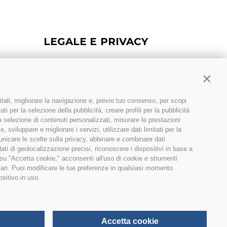
LEGALE E PRIVACY
>
Condizioni d’acquisto
>
Privacy policy
Contin
>
Cookies
itali, migliorare la navigazione e, previo tuo consenso, per scopi
>
Compliance
ti per la selezione della pubblicità, creare profili per la pubblicità
>
FAQ
 la selezione di contenuti personalizzati, misurare le prestazioni
>
Etichettatura Ambientale
sviluppare e migliorare i servizi, utilizzare dati limitati per la
municare le scelte sulla privacy, abbinare e combinare dati
dati di geolocalizzazione precisi, riconoscere i dispositivi in base a
 su "Accetta cookie," acconsenti all'uso di cookie e strumenti
sari. Puoi modificare le tue preferenze in qualsiasi momento
ositivo in uso.
 i.v. | Socio Unico | R.E.A n. 277754
Accetta cookie