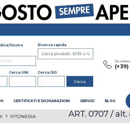
Ricerca rapida
dice/Vostro
Un refer
(+39
Cerca UNI
Cerca ISO
HI
CERTIFICATI E DICHIARAZIONI
SERVIZI
BLOG
ART. 0707 / alt.
I
PITONERIA