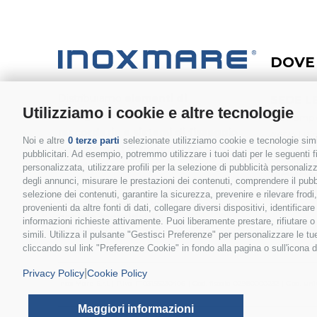
DOVE
Distribuiamo
elementi di
SEDE L
Utilizziamo i cookie e altre tecnologie
collegamento, accessori nautici,
Via Pompo
raccorderia e sistemi di fissaggio
47924 | Rim
Noi e altre
0 terze parti
selezionate utilizziamo cookie e tecnologie simil
per impianti fotovoltaic
i
in tutto il
pubblicitari. Ad esempio, potremmo utilizzare i tuoi dati per le seguenti fin
mondo. Tutti i nostri prodotti (eccetto
personalizzata, utilizzare profili per la selezione di pubblicità personaliz
MAGAZ
degli annunci, misurare le prestazioni dei contenuti, comprendere il pubbli
profili e morsetteria Solar - in Alluminio)
Via Cassol
selezione dei contenuti, garantire la sicurezza, prevenire e rilevare frod
sono realizzati esclusivamente in
40053 | L
provenienti da altre fonti di dati, collegare diversi dispositivi, identific
acciaio inossidabile.
informazioni richieste attivamente. Puoi liberamente prestare, rifiutare 
(BO) | Itali
simili. Utilizza il pulsante "Gestisci Preferenze" per personalizzare le 
cliccando sul link "Preferenze Cookie" in fondo alla pagina o sull'icona d
|
Privacy Policy
Cookie Policy
Inox Mare S.r.l. | P.Iva IT 03155230406 | Cod. fiscale 02980000232 | Cod. 
Maggiori informazioni