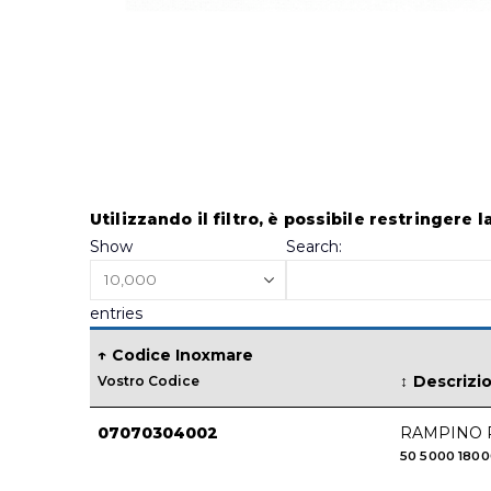
Skip
to
Utilizzando il filtro, è possibile restringere l
the
Show
Search:
beginning
of
entries
the
images
Codice Inoxmare
gallery
Descrizi
Vostro Codice
07070304002
RAMPINO 
50
5000
180