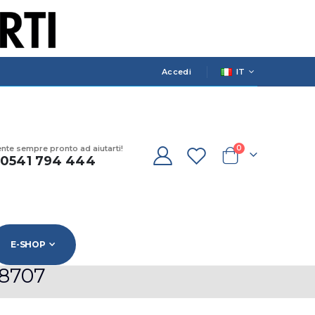
LANGUAGE
Accedi
IT
prodotti
ente sempre pronto ad aiutarti!
0
) 0541 794 444
Cart
E-SHOP
 8707