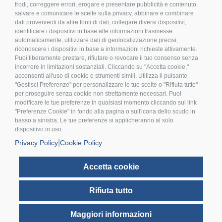
frodi, correggere errori, erogare e presentare pubblicità e contenuto,
>
Condizioni d’acquisto
salvare e comunicare le scelte sulla privacy, abbinare e combinare
dati provenienti da altre fonti di dati, collegare diversi dispositivi,
>
Privacy policy
identificare i dispositivi in base alle informazioni trasmesse
>
Cookies
automaticamente, utilizzare dati di geolocalizzazione precisi,
riconoscere i dispositivi in base a informazioni richieste attivamente.
>
Compliance
Puoi liberamente prestare, rifiutare o revocare il tuo consenso senza
>
FAQ
incorrere in limitazioni sostanziali. Cliccando su "Accetta cookie,"
>
Etichettatura Ambientale
acconsenti all'uso di cookie e strumenti simili. Utilizza il pulsante
"Gestisci Preferenze" per personalizzare le tue scelte o "Rifiuta tutto"
per proseguire senza cookie non strettamente necessari. Puoi
modificare le tue preferenze in qualsiasi momento cliccando sul link
"Preferenze Cookie" in fondo alla pagina o sull'icona dello scudo in
basso a sinistra. Le tue preferenze si applicheranno al solo
dispositivo in uso.
Inox Mare S.r.l. | P.Iva IT 03155230406 | Cod. fiscale 02980000232 | Cod.
|
Privacy Policy
Cookie Policy
univoco A4707H7 | Pec inoxmare@postecert.it | Reg. Imprese
02980000232 | Cap.soc. 26.000,00 i.v. | Socio Unico | R.E.A n. 277754
Accetta cookie
Rifiuta tutto
© Inox Mare Srl 2025. All Rights Reserved | Copyright Whitech Srl |
Maggiori informazioni
Credits - Icons by Icons8