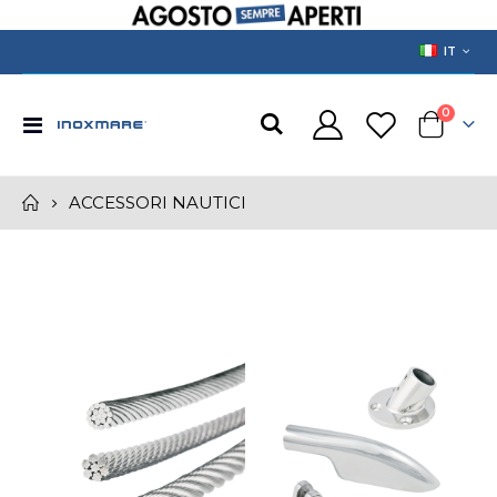
LANGUAGE
IT
prodotti
0
Toggle
Cart
Nav
ACCESSORI NAUTICI