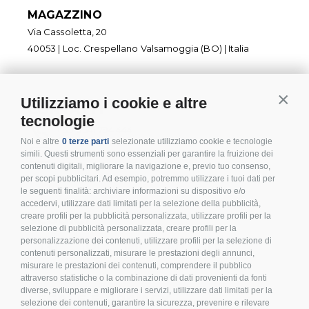
MAGAZZINO
Via Cassoletta, 20
40053 | Loc. Crespellano Valsamoggia (BO) | Italia
Utilizziamo i cookie e altre
Contin
CONTATTI
tecnologie
+ 39 0541 794 444
Noi e altre
0 terze parti
selezionate utilizziamo cookie e tecnologie
info@inoxmare.it
simili. Questi strumenti sono essenziali per garantire la fruizione dei
contenuti digitali, migliorare la navigazione e, previo tuo consenso,
per scopi pubblicitari. Ad esempio, potremmo utilizzare i tuoi dati per
le seguenti finalità: archiviare informazioni su dispositivo e/o
accedervi, utilizzare dati limitati per la selezione della pubblicità,
creare profili per la pubblicità personalizzata, utilizzare profili per la
SEGUICI
selezione di pubblicità personalizzata, creare profili per la
personalizzazione dei contenuti, utilizzare profili per la selezione di
contenuti personalizzati, misurare le prestazioni degli annunci,
misurare le prestazioni dei contenuti, comprendere il pubblico
attraverso statistiche o la combinazione di dati provenienti da fonti
diverse, sviluppare e migliorare i servizi, utilizzare dati limitati per la
LEGALE E PRIVACY
selezione dei contenuti, garantire la sicurezza, prevenire e rilevare