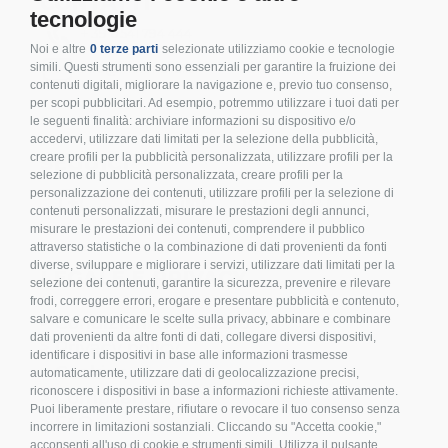
CONTATTI
tecnologie
+ 39 0541 794 444
Noi e altre
0 terze parti
selezionate utilizziamo cookie e tecnologie
info@inoxmare.it
simili. Questi strumenti sono essenziali per garantire la fruizione dei
contenuti digitali, migliorare la navigazione e, previo tuo consenso,
per scopi pubblicitari. Ad esempio, potremmo utilizzare i tuoi dati per
le seguenti finalità: archiviare informazioni su dispositivo e/o
accedervi, utilizzare dati limitati per la selezione della pubblicità,
creare profili per la pubblicità personalizzata, utilizzare profili per la
SEGUICI
selezione di pubblicità personalizzata, creare profili per la
personalizzazione dei contenuti, utilizzare profili per la selezione di
contenuti personalizzati, misurare le prestazioni degli annunci,
misurare le prestazioni dei contenuti, comprendere il pubblico
attraverso statistiche o la combinazione di dati provenienti da fonti
diverse, sviluppare e migliorare i servizi, utilizzare dati limitati per la
LEGALE E PRIVACY
selezione dei contenuti, garantire la sicurezza, prevenire e rilevare
frodi, correggere errori, erogare e presentare pubblicità e contenuto,
>
Condizioni d’acquisto
salvare e comunicare le scelte sulla privacy, abbinare e combinare
dati provenienti da altre fonti di dati, collegare diversi dispositivi,
>
Privacy policy
identificare i dispositivi in base alle informazioni trasmesse
>
Cookies
automaticamente, utilizzare dati di geolocalizzazione precisi,
riconoscere i dispositivi in base a informazioni richieste attivamente.
>
Compliance
Puoi liberamente prestare, rifiutare o revocare il tuo consenso senza
>
FAQ
incorrere in limitazioni sostanziali. Cliccando su "Accetta cookie,"
>
Etichettatura Ambientale
acconsenti all'uso di cookie e strumenti simili. Utilizza il pulsante