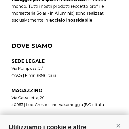
mondo. Tutti i nostri prodotti (eccetto profili e
morsetteria Solar - in Alluminio) sono realizzati
esclusivamente in
acciaio inossidabile.
DOVE SIAMO
SEDE LEGALE
Via Pomposa, 51/i
47924 | Rimini (RN) | Italia
MAGAZZINO
Via Cassoletta, 20
40053 | Loc. Crespellano Valsamoggia (BO) | Italia
Utilizziamo i cookie e altre
Contin