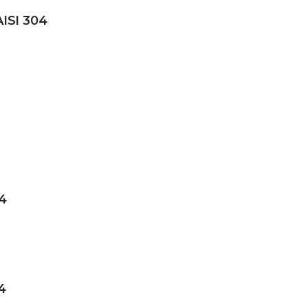
AISI 304
04
4