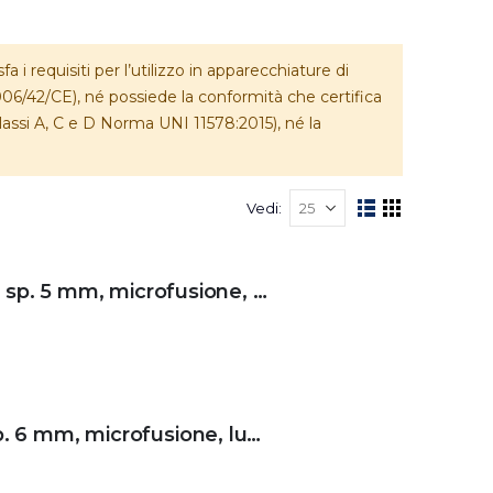
i requisiti per l’utilizzo in apparecchiature di
06/42/CE), né possiede la conformità che certifica
classi A, C e D Norma UNI 11578:2015), né la
Vedi
View
List
Grid
as
Cerniera sfilabile per portello vano motore sp. 5 mm, microfusione, lucide AISI 316
Cerniera per boccaporto e vano motore sp. 6 mm, microfusione, lucide AISI 316