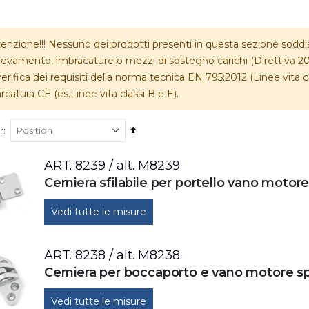
enzione!!! Nessuno dei prodotti presenti in questa sezione soddisfa 
levamento, imbracature o mezzi di sostegno carichi (Direttiva 20
verifica dei requisiti della norma tecnica EN 795:2012 (Linee vita 
catura CE (es.Linee vita classi B e E).
Set
r
Descending
Direction
ART. 8239 / alt. M8239
Vedi tutte le misure
ART. 8238 / alt. M8238
Vedi tutte le misure