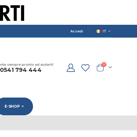
LANGUAGE
Accedi
IT
prodotti
ente sempre pronto ad aiutarti!
0
) 0541 794 444
Cart
E-SHOP