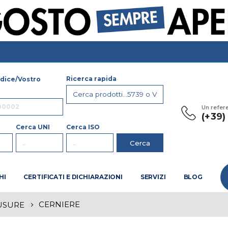
Ricerca rapida
dice/Vostro
Un refer
(+39
Cerca UNI
Cerca ISO
HI
CERTIFICATI E DICHIARAZIONI
SERVIZI
BLOG
CERNIERE
USURE