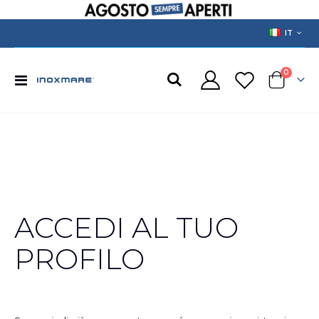
LANGUAGE
IT
prodotti
0
Toggle
Cart
Nav
ACCEDI AL TUO
PROFILO