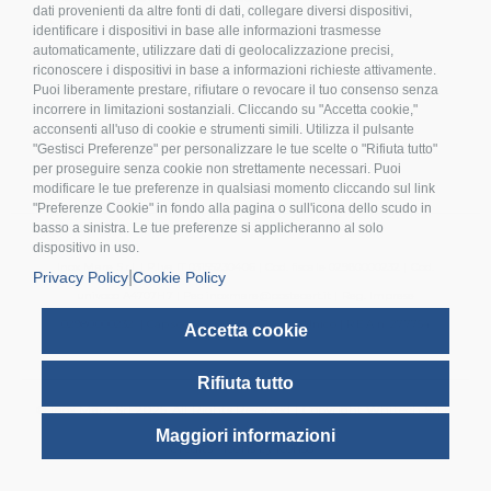
dati provenienti da altre fonti di dati, collegare diversi dispositivi,
>
Privacy policy
identificare i dispositivi in base alle informazioni trasmesse
>
Cookies
automaticamente, utilizzare dati di geolocalizzazione precisi,
riconoscere i dispositivi in base a informazioni richieste attivamente.
>
Compliance
Puoi liberamente prestare, rifiutare o revocare il tuo consenso senza
>
FAQ
incorrere in limitazioni sostanziali. Cliccando su "Accetta cookie,"
>
Etichettatura Ambientale
acconsenti all'uso di cookie e strumenti simili. Utilizza il pulsante
"Gestisci Preferenze" per personalizzare le tue scelte o "Rifiuta tutto"
per proseguire senza cookie non strettamente necessari. Puoi
modificare le tue preferenze in qualsiasi momento cliccando sul link
"Preferenze Cookie" in fondo alla pagina o sull'icona dello scudo in
basso a sinistra. Le tue preferenze si applicheranno al solo
dispositivo in uso.
Inox Mare S.r.l. | P.Iva IT 03155230406 | Cod. fiscale 02980000232 | Cod.
|
Privacy Policy
Cookie Policy
univoco A4707H7 | Pec inoxmare@postecert.it | Reg. Imprese
02980000232 | Cap.soc. 26.000,00 i.v. | Socio Unico | R.E.A n. 277754
Accetta cookie
Rifiuta tutto
© Inox Mare Srl 2025. All Rights Reserved | Copyright Whitech Srl |
Maggiori informazioni
Credits - Icons by Icons8