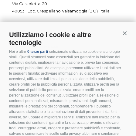
Via Cassoletta, 20
40053 | Loc. Crespellano Valsamoggia (BO) | Italia
Utilizziamo i cookie e altre
Contin
CONTATTI
tecnologie
+ 39 0541 794 444
Noi e altre
0 terze parti
selezionate utilizziamo cookie e tecnologie
info@inoxmare.it
simili. Questi strumenti sono essenziali per garantire la fruizione dei
contenuti digitali, migliorare la navigazione e, previo tuo consenso,
per scopi pubblicitari. Ad esempio, potremmo utilizzare i tuoi dati per
le seguenti finalità: archiviare informazioni su dispositivo e/o
accedervi, utilizzare dati limitati per la selezione della pubblicità,
creare profili per la pubblicità personalizzata, utilizzare profili per la
SEGUICI
selezione di pubblicità personalizzata, creare profili per la
personalizzazione dei contenuti, utilizzare profili per la selezione di
contenuti personalizzati, misurare le prestazioni degli annunci,
misurare le prestazioni dei contenuti, comprendere il pubblico
attraverso statistiche o la combinazione di dati provenienti da fonti
diverse, sviluppare e migliorare i servizi, utilizzare dati limitati per la
LEGALE E PRIVACY
selezione dei contenuti, garantire la sicurezza, prevenire e rilevare
frodi, correggere errori, erogare e presentare pubblicità e contenuto,
>
Condizioni d’acquisto
salvare e comunicare le scelte sulla privacy, abbinare e combinare