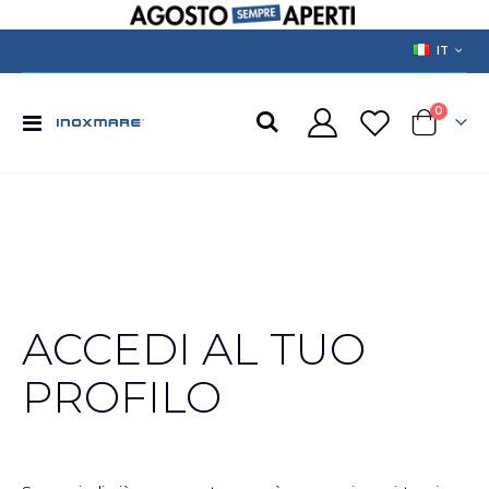
LANGUAGE
IT
prodotti
0
Toggle
Cart
Nav
ACCEDI AL TUO
PROFILO