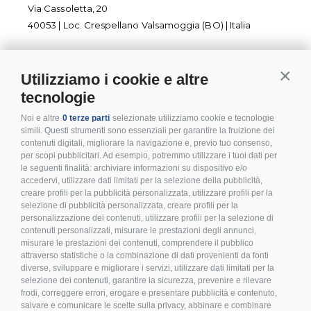
Via Cassoletta, 20
40053 | Loc. Crespellano Valsamoggia (BO) | Italia
Utilizziamo i cookie e altre
Contin
CONTATTI
tecnologie
+ 39 0541 794 444
Noi e altre
0 terze parti
selezionate utilizziamo cookie e tecnologie
info@inoxmare.it
simili. Questi strumenti sono essenziali per garantire la fruizione dei
contenuti digitali, migliorare la navigazione e, previo tuo consenso,
per scopi pubblicitari. Ad esempio, potremmo utilizzare i tuoi dati per
le seguenti finalità: archiviare informazioni su dispositivo e/o
accedervi, utilizzare dati limitati per la selezione della pubblicità,
creare profili per la pubblicità personalizzata, utilizzare profili per la
SEGUICI
selezione di pubblicità personalizzata, creare profili per la
personalizzazione dei contenuti, utilizzare profili per la selezione di
contenuti personalizzati, misurare le prestazioni degli annunci,
misurare le prestazioni dei contenuti, comprendere il pubblico
attraverso statistiche o la combinazione di dati provenienti da fonti
diverse, sviluppare e migliorare i servizi, utilizzare dati limitati per la
LEGALE E PRIVACY
selezione dei contenuti, garantire la sicurezza, prevenire e rilevare
frodi, correggere errori, erogare e presentare pubblicità e contenuto,
>
Condizioni d’acquisto
salvare e comunicare le scelte sulla privacy, abbinare e combinare