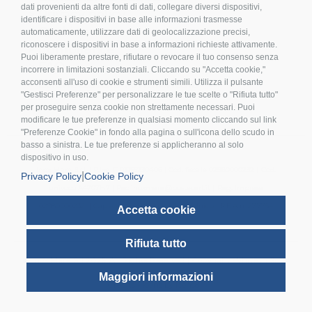
dati provenienti da altre fonti di dati, collegare diversi dispositivi,
>
Privacy policy
identificare i dispositivi in base alle informazioni trasmesse
>
Cookies
automaticamente, utilizzare dati di geolocalizzazione precisi,
riconoscere i dispositivi in base a informazioni richieste attivamente.
>
Compliance
Puoi liberamente prestare, rifiutare o revocare il tuo consenso senza
>
FAQ
incorrere in limitazioni sostanziali. Cliccando su "Accetta cookie,"
>
Etichettatura Ambientale
acconsenti all'uso di cookie e strumenti simili. Utilizza il pulsante
"Gestisci Preferenze" per personalizzare le tue scelte o "Rifiuta tutto"
per proseguire senza cookie non strettamente necessari. Puoi
modificare le tue preferenze in qualsiasi momento cliccando sul link
"Preferenze Cookie" in fondo alla pagina o sull'icona dello scudo in
basso a sinistra. Le tue preferenze si applicheranno al solo
dispositivo in uso.
Inox Mare S.r.l. | P.Iva IT 03155230406 | Cod. fiscale 02980000232 | Cod.
|
Privacy Policy
Cookie Policy
univoco A4707H7 | Pec inoxmare@postecert.it | Reg. Imprese
02980000232 | Cap.soc. 26.000,00 i.v. | Socio Unico | R.E.A n. 277754
Accetta cookie
Rifiuta tutto
© Inox Mare Srl 2025. All Rights Reserved | Copyright Whitech Srl |
Maggiori informazioni
Credits - Icons by Icons8