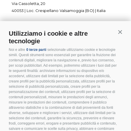
Via Cassoletta, 20
40053 | Loc. Crespellano Valsamoggia (BO) | Italia
Utilizziamo i cookie e altre
Contin
CONTATTI
tecnologie
+ 39 0541 794 444
Noi e altre
0 terze parti
selezionate utilizziamo cookie e tecnologie
info@inoxmare.it
simili. Questi strumenti sono essenziali per garantire la fruizione dei
contenuti digitali, migliorare la navigazione e, previo tuo consenso,
per scopi pubblicitari. Ad esempio, potremmo utilizzare i tuoi dati per
le seguenti finalità: archiviare informazioni su dispositivo e/o
accedervi, utilizzare dati limitati per la selezione della pubblicità,
creare profili per la pubblicità personalizzata, utilizzare profili per la
SEGUICI
selezione di pubblicità personalizzata, creare profili per la
personalizzazione dei contenuti, utilizzare profili per la selezione di
contenuti personalizzati, misurare le prestazioni degli annunci,
misurare le prestazioni dei contenuti, comprendere il pubblico
attraverso statistiche o la combinazione di dati provenienti da fonti
diverse, sviluppare e migliorare i servizi, utilizzare dati limitati per la
LEGALE E PRIVACY
selezione dei contenuti, garantire la sicurezza, prevenire e rilevare
frodi, correggere errori, erogare e presentare pubblicità e contenuto,
>
Condizioni d’acquisto
salvare e comunicare le scelte sulla privacy, abbinare e combinare