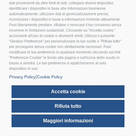
dati provenienti da altre fonti di dati, collegare diversi dispositivi,
>
Privacy policy
identificare i dispositivi in base alle informazioni trasmesse
>
Cookies
automaticamente, utilizzare dati di geolocalizzazione precisi,
riconoscere i dispositivi in base a informazioni richieste attivamente.
>
Compliance
Puoi liberamente prestare, rifiutare o revocare il tuo consenso senza
>
FAQ
incorrere in limitazioni sostanziali. Cliccando su "Accetta cookie,"
>
Etichettatura Ambientale
acconsenti all'uso di cookie e strumenti simili. Utilizza il pulsante
"Gestisci Preferenze" per personalizzare le tue scelte o "Rifiuta tutto"
per proseguire senza cookie non strettamente necessari. Puoi
modificare le tue preferenze in qualsiasi momento cliccando sul link
"Preferenze Cookie" in fondo alla pagina o sull'icona dello scudo in
basso a sinistra. Le tue preferenze si applicheranno al solo
dispositivo in uso.
Inox Mare S.r.l. | P.Iva IT 03155230406 | Cod. fiscale 02980000232 | Cod.
|
Privacy Policy
Cookie Policy
univoco A4707H7 | Pec inoxmare@postecert.it | Reg. Imprese
02980000232 | Cap.soc. 26.000,00 i.v. | Socio Unico | R.E.A n. 277754
Accetta cookie
Rifiuta tutto
© Inox Mare Srl 2025. All Rights Reserved | Copyright Whitech Srl |
Maggiori informazioni
Credits - Icons by Icons8