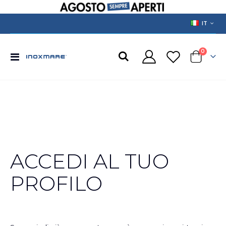
LANGUAGE
IT
prodotti
0
Toggle
Cart
Nav
ACCEDI AL TUO
PROFILO