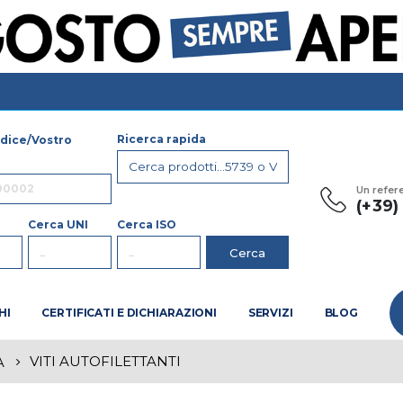
Ricerca rapida
dice/Vostro
Un refer
(+39
Cerca UNI
Cerca ISO
HI
CERTIFICATI E DICHIARAZIONI
SERVIZI
BLOG
VITI AUTOFILETTANTI
A