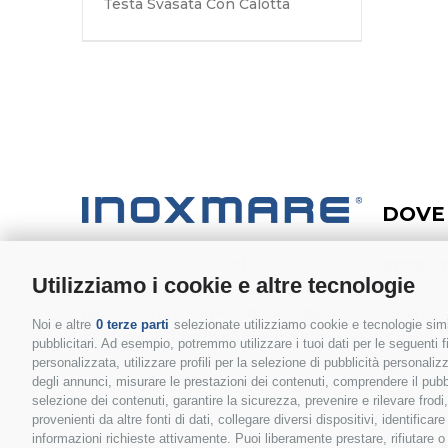
Testa Svasata Con Calotta
DOVE
Distribuiamo
elementi di
SEDE L
Utilizziamo i cookie e altre tecnologie
collegamento, accessori nautici,
Via Pompo
raccorderia e sistemi di fissaggio
47924 | Rim
Noi e altre
0 terze parti
selezionate utilizziamo cookie e tecnologie simil
per impianti fotovoltaic
i
in tutto il
pubblicitari. Ad esempio, potremmo utilizzare i tuoi dati per le seguenti fin
mondo. Tutti i nostri prodotti (eccetto
personalizzata, utilizzare profili per la selezione di pubblicità personaliz
MAGAZ
degli annunci, misurare le prestazioni dei contenuti, comprendere il pubbli
profili e morsetteria Solar - in Alluminio)
Via Cassol
selezione dei contenuti, garantire la sicurezza, prevenire e rilevare frod
sono realizzati esclusivamente in
40053 | L
provenienti da altre fonti di dati, collegare diversi dispositivi, identific
acciaio inossidabile.
informazioni richieste attivamente. Puoi liberamente prestare, rifiutare 
(BO) | Itali