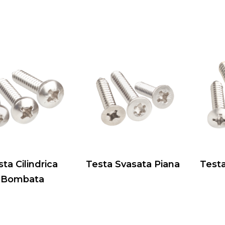
ta Cilindrica
Testa Svasata Piana
Test
Bombata