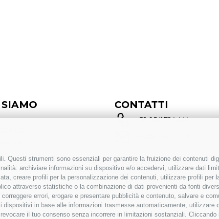
 SIAMO
CONTATTI
+ 39 0541 794 444
EGALE
info@inoxmare.it
sa, 51/i
ini (RN) | Italia
i. Questi strumenti sono essenziali per garantire la fruizione dei contenuti dig
SEGUICI
alità: archiviare informazioni su dispositivo e/o accedervi, utilizzare dati limita
zata, creare profili per la personalizzazione dei contenuti, utilizzare profili per
ZINO
co attraverso statistiche o la combinazione di dati provenienti da fonti diverse, 
etta, 20
i, correggere errori, erogare e presentare pubblicità e contenuto, salvare e co
oc. Crespellano Valsamoggia
are i dispositivi in base alle informazioni trasmesse automaticamente, utilizzare 
o revocare il tuo consenso senza incorrere in limitazioni sostanziali. Cliccando
a