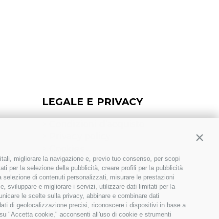
LEGALE E PRIVACY
>
Condizioni d’acquisto
>
Privacy policy
Contin
>
Cookies
itali, migliorare la navigazione e, previo tuo consenso, per scopi
>
Compliance
ti per la selezione della pubblicità, creare profili per la pubblicità
>
FAQ
 la selezione di contenuti personalizzati, misurare le prestazioni
>
Etichettatura Ambientale
sviluppare e migliorare i servizi, utilizzare dati limitati per la
municare le scelte sulla privacy, abbinare e combinare dati
dati di geolocalizzazione precisi, riconoscere i dispositivi in base a
 su "Accetta cookie," acconsenti all'uso di cookie e strumenti