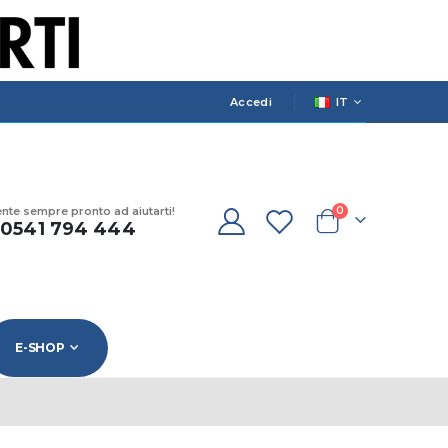
LANGUAGE
Accedi
IT
prodotti
ente sempre pronto ad aiutarti!
0
) 0541 794 444
Cart
E-SHOP