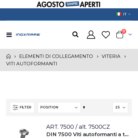
LANGUAGE
IT
prodotti
0
Toggle
Cart
Nav
ELEMENTI DI COLLEGAMENTO
VITERIA
VITI AUTOFORMANTI
Set
FILTER
Descending
Direction
ART. 7500 / alt. 7500CZ
DIN 7500 Viti autoformanti a testa cilindrica bombata con impronta croce per filettatura metrica ISO