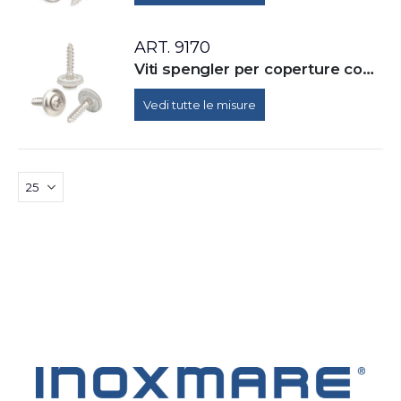
ART. 9170
Viti spengler per coperture con rondella e guarnizione EPDM. Impronta croce Z (Pozidrive), AISI 304
Vedi tutte le misure