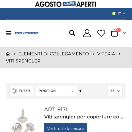
LANGUAGE
IT
prodotti
0
Toggle
Cart
Nav
ELEMENTI DI COLLEGAMENTO
VITERIA
VITI SPENGLER
Set
FILTER
Descending
Direction
ART. 9171
Viti spengler per coperture con rondella e guarnizione EPDM. Impronta esalobata (TX), AISI 304
Vedi tutte le misure