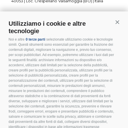
40053 | Loc. Crespellano Valsamoggia (BO) | Italia
Utilizziamo i cookie e altre
Contin
CONTATTI
tecnologie
+ 39 0541 794 444
Noi e altre
0 terze parti
selezionate utilizziamo cookie e tecnologie
info@inoxmare.it
simili. Questi strumenti sono essenziali per garantire la fruizione dei
contenuti digitali, migliorare la navigazione e, previo tuo consenso,
per scopi pubblicitari. Ad esempio, potremmo utilizzare i tuoi dati per
le seguenti finalità: archiviare informazioni su dispositivo e/o
accedervi, utilizzare dati limitati per la selezione della pubblicità,
SEGUICI
creare profili per la pubblicità personalizzata, utilizzare profili per la
selezione di pubblicità personalizzata, creare profili per la
personalizzazione dei contenuti, utilizzare profili per la selezione di
contenuti personalizzati, misurare le prestazioni degli annunci,
misurare le prestazioni dei contenuti, comprendere il pubblico
attraverso statistiche o la combinazione di dati provenienti da fonti
diverse, sviluppare e migliorare i servizi, utilizzare dati limitati per la
LEGALE E PRIVACY
selezione dei contenuti, garantire la sicurezza, prevenire e rilevare
frodi, correggere errori, erogare e presentare pubblicità e contenuto,
>
Condizioni d’acquisto
salvare e comunicare le scelte sulla privacy, abbinare e combinare
dati provenienti da altre fonti di dati, collegare diversi dispositivi,
>
Privacy policy
identificare i dispositivi in base alle informazioni trasmesse