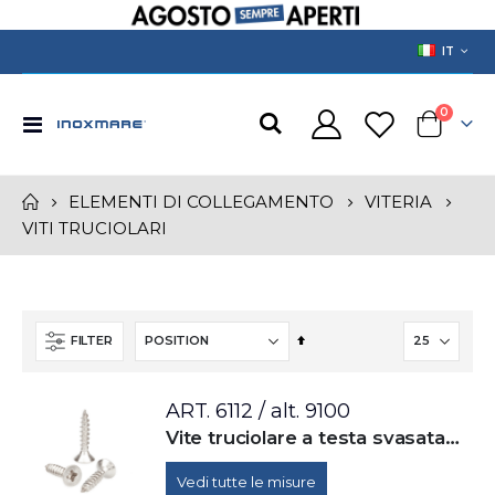
LANGUAGE
IT
prodotti
0
Toggle
Cart
Nav
ELEMENTI DI COLLEGAMENTO
VITERIA
VITI TRUCIOLARI
Set
FILTER
Descending
Direction
ART. 6112 / alt. 9100
Vite truciolare a testa svasata piana con impronta croce Z (Pozidrive), totalmente filettata - alternativa a DIN 7505
Vedi tutte le misure