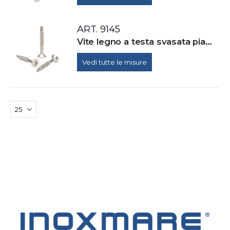
ART. 9145
Vite legno a testa svasata piana con cava esalobata (TX) e punta perforante
Vedi tutte le misure