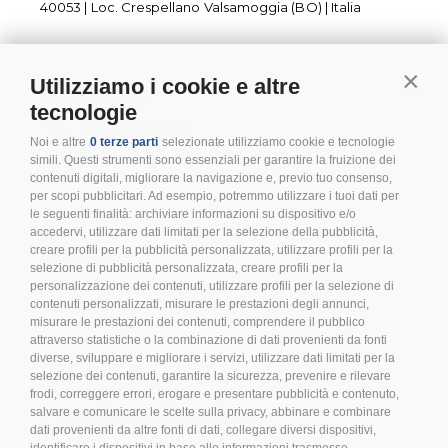
40053 | Loc. Crespellano Valsamoggia (BO) | Italia
Utilizziamo i cookie e altre
Contin
CONTATTI
tecnologie
+ 39 0541 794 444
Noi e altre
0 terze parti
selezionate utilizziamo cookie e tecnologie
info@inoxmare.it
simili. Questi strumenti sono essenziali per garantire la fruizione dei
contenuti digitali, migliorare la navigazione e, previo tuo consenso,
per scopi pubblicitari. Ad esempio, potremmo utilizzare i tuoi dati per
le seguenti finalità: archiviare informazioni su dispositivo e/o
accedervi, utilizzare dati limitati per la selezione della pubblicità,
SEGUICI
creare profili per la pubblicità personalizzata, utilizzare profili per la
selezione di pubblicità personalizzata, creare profili per la
personalizzazione dei contenuti, utilizzare profili per la selezione di
contenuti personalizzati, misurare le prestazioni degli annunci,
misurare le prestazioni dei contenuti, comprendere il pubblico
attraverso statistiche o la combinazione di dati provenienti da fonti
diverse, sviluppare e migliorare i servizi, utilizzare dati limitati per la
LEGALE E PRIVACY
selezione dei contenuti, garantire la sicurezza, prevenire e rilevare
frodi, correggere errori, erogare e presentare pubblicità e contenuto,
>
Condizioni d’acquisto
salvare e comunicare le scelte sulla privacy, abbinare e combinare
dati provenienti da altre fonti di dati, collegare diversi dispositivi,
>
Privacy policy