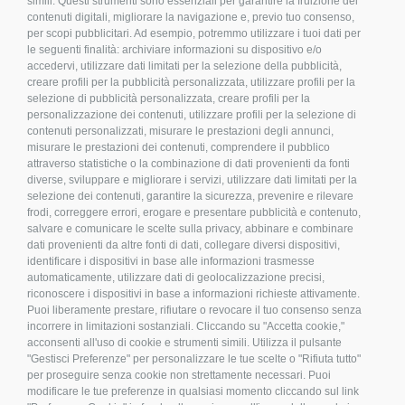
info@inoxmare.it
simili. Questi strumenti sono essenziali per garantire la fruizione dei
contenuti digitali, migliorare la navigazione e, previo tuo consenso,
per scopi pubblicitari. Ad esempio, potremmo utilizzare i tuoi dati per
le seguenti finalità: archiviare informazioni su dispositivo e/o
accedervi, utilizzare dati limitati per la selezione della pubblicità,
creare profili per la pubblicità personalizzata, utilizzare profili per la
SEGUICI
selezione di pubblicità personalizzata, creare profili per la
personalizzazione dei contenuti, utilizzare profili per la selezione di
contenuti personalizzati, misurare le prestazioni degli annunci,
misurare le prestazioni dei contenuti, comprendere il pubblico
attraverso statistiche o la combinazione di dati provenienti da fonti
diverse, sviluppare e migliorare i servizi, utilizzare dati limitati per la
LEGALE E PRIVACY
selezione dei contenuti, garantire la sicurezza, prevenire e rilevare
frodi, correggere errori, erogare e presentare pubblicità e contenuto,
>
Condizioni d’acquisto
salvare e comunicare le scelte sulla privacy, abbinare e combinare
dati provenienti da altre fonti di dati, collegare diversi dispositivi,
>
Privacy policy
identificare i dispositivi in base alle informazioni trasmesse
>
Cookies
automaticamente, utilizzare dati di geolocalizzazione precisi,
riconoscere i dispositivi in base a informazioni richieste attivamente.
>
Compliance
Puoi liberamente prestare, rifiutare o revocare il tuo consenso senza
>
FAQ
incorrere in limitazioni sostanziali. Cliccando su "Accetta cookie,"
>
Etichettatura Ambientale
acconsenti all'uso di cookie e strumenti simili. Utilizza il pulsante
"Gestisci Preferenze" per personalizzare le tue scelte o "Rifiuta tutto"
per proseguire senza cookie non strettamente necessari. Puoi
modificare le tue preferenze in qualsiasi momento cliccando sul link