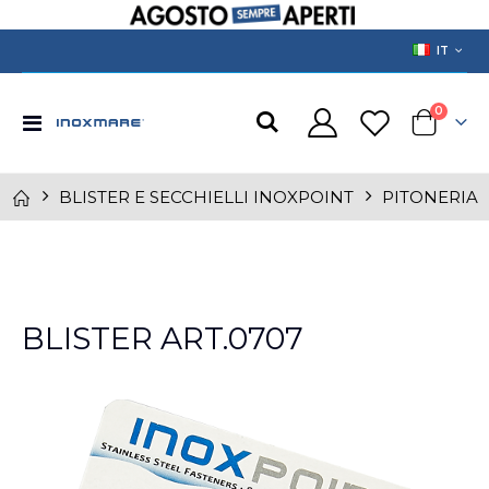
LANGUAGE
IT
prodotti
0
Toggle
Cart
Nav
BLISTER E SECCHIELLI INOXPOINT
PITONERIA
Skip
to
BLISTER ART.0707
the
end
of
the
images
gallery