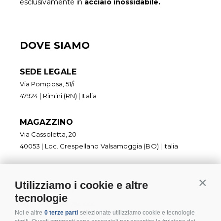
esclusivamente in
acciaio inossidabile.
DOVE SIAMO
SEDE LEGALE
Via Pomposa, 51/i
47924 | Rimini (RN) | Italia
MAGAZZINO
Via Cassoletta, 20
40053 | Loc. Crespellano Valsamoggia (BO) | Italia
Utilizziamo i cookie e altre
Contin
CONTATTI
tecnologie
+ 39 0541 794 444
Noi e altre
0 terze parti
selezionate utilizziamo cookie e tecnologie