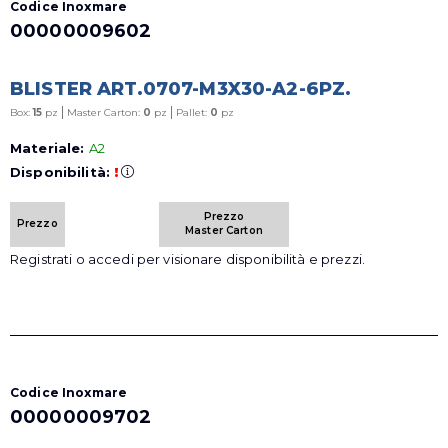
Codice Inoxmare
00000009602
BLISTER ART.0707-M3X30-A2-6PZ.
|
|
Box:
15
pz
Master Carton:
0
pz
Pallet:
0
pz
Materiale:
A2
Disponibilità:
!
Prezzo
Prezzo
Master Carton
Registrati o accedi per visionare disponibilità e prezzi.
Codice Inoxmare
00000009702